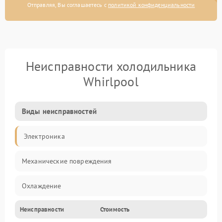
Отправляя, Вы соглашаетесь с
политикой конфиденциальности
Неисправности холодильника
Whirlpool
Виды неисправностей
Электроника
Механические повреждения
Охлаждение
Неисправности
Стоимость
Механика