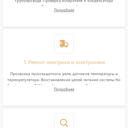
трубопроводе. Проверка испарителя и конденсатора
течеискателем. Демонтаж старого фильтра-осушителя и
Подробнее
продувка капиллярной трубки для устранения засоров.
3. Ремонт электрики и электроники
Прозвонка пускозащитного реле, датчиков температуры и
терморегулятора. Восстановление цепей питания системы No
Frost, включая ТЭН оттайки и вентилятор. Ремонт или замена
Подробнее
платы управления при сбоях алгоритмов.