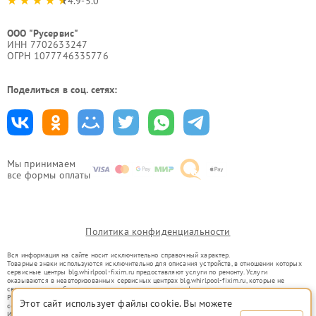
4.9-5.0
ООО "Русервис"
ИНН 7702633247
ОГРН 1077746335776
Поделиться в соц. сетях:
Мы принимаем
все формы оплаты
Политика конфиденциальности
Вся информация на сайте носит исключительно справочный характер.
Товарные знаки используются исключительно для описания устройств, в отношении которых
сервисные центры blg.whirlpool-fixim.ru предоставляют услуги по ремонту. Услуги
оказываются в неавторизованных сервисных центрах blg.whirlpool-fixim.ru, которые не
связаны с правообладателями товарных знаков или их официальными представителями.
Ремонт осуществляется для устройств, уже введенных в гражданский оборот в соответствии
Этот сайт использует файлы cookie. Вы можете
со статьей 1487 ГК РФ.
Использование товарных знаков не преследует цели индивидуализации услуг или введения