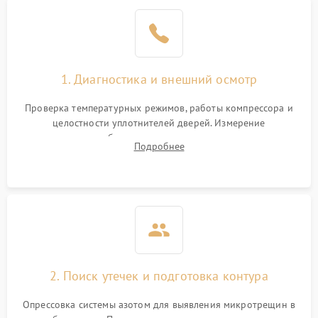
Образование конденсата
1800 ₽
Подробнее →
на стенках
Сбой в работе инвертора
2100 ₽
Подробнее →
1. Диагностика и внешний осмотр
Запах горелого при
2000 ₽
Подробнее →
Проверка температурных режимов, работы компрессора и
работе
целостности уплотнителей дверей. Измерение
сопротивления обмоток мотора, проверка термостата и
Не включается
Подробнее
1000 ₽
Подробнее →
считывание кодов ошибок с электронного дисплея.
холодильник
Проблемы с системой
автоматической
1800 ₽
Подробнее →
разморозки
2. Поиск утечек и подготовка контура
Опрессовка системы азотом для выявления микротрещин в