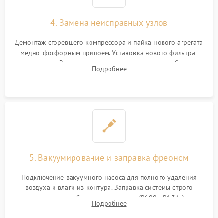
4. Замена неисправных узлов
Демонтаж сгоревшего компрессора и пайка нового агрегата
медно-фосфорным припоем. Установка нового фильтра-
осушителя. Замена изношенных вентиляторов обдува,
Подробнее
сломанных заслонок или поврежденных дверных петель.
5. Вакуумирование и заправка фреоном
Подключение вакуумного насоса для полного удаления
воздуха и влаги из контура. Заправка системы строго
дозированным объемом хладагента (R600a, R134a) по
Подробнее
электронным весам. Контроль рабочего давления в системе.