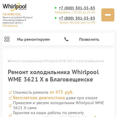
+7 (800) 301-55-83
Ежедневно, с 10:00 до 20:00
FIX-WHIRLPOOL
+7 (800) 301-55-83
Ремонт устройств Whirlpool
Специализированный
Звонок бесплатный по РФ
cервисный центр г.
Благовещенск
Мы ремонтируем
Позвонить
енске
Ремонт холодильника Whirlpool WME 3621 X в Благовещенске
Ремонт холодильника Whirlpool
WME 3621 X в Благовещенске
от 475 руб.
Стоимость ремонта
Ремонт варочных панелей Whirlpool
Ремонт микроволновых печей Whirlpool
Ремонт кухонных плит Whirlpool
Ремонт стиральных машин Whirlpool
Ремонт посудомоечных машин Whirlpool
Бесплатная диагностика
даже при отказе
Привезем и увезем холодильник Whirlpool WME
3621 X сами
Гарантия на наши работы по ремонту