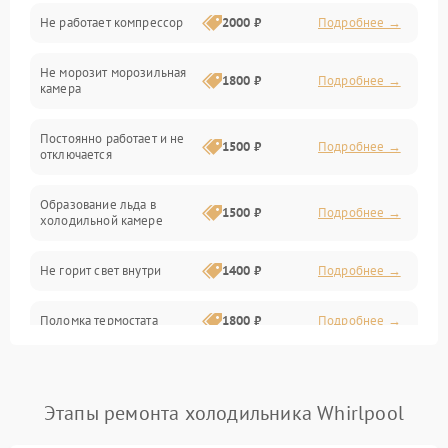
Не работает компрессор
2000 ₽
Подробнее →
Электропитание
Не морозит морозильная
Дренаж
1800 ₽
Подробнее →
камера
Оттайка
Постоянно работает и не
1500 ₽
Подробнее →
отключается
Программное обеспечение
Образование льда в
1500 ₽
Подробнее →
холодильной камере
Не горит свет внутри
1400 ₽
Подробнее →
Поломка термостата
1800 ₽
Подробнее →
Не работает вентилятор
1800 ₽
Подробнее →
Этапы ремонта холодильника Whirlpool
Поломка системы No Frost
2600 ₽
Подробнее →