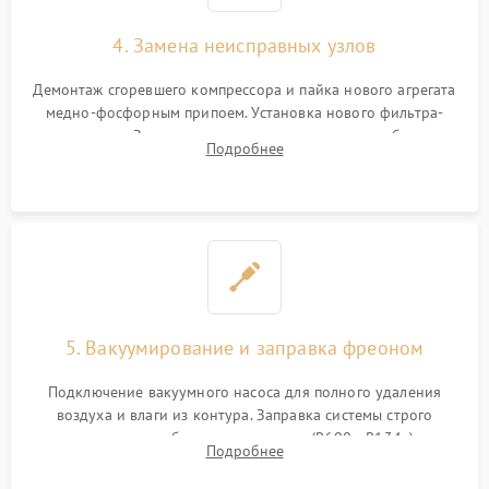
4. Замена неисправных узлов
Демонтаж сгоревшего компрессора и пайка нового агрегата
медно-фосфорным припоем. Установка нового фильтра-
осушителя. Замена изношенных вентиляторов обдува,
Подробнее
сломанных заслонок или поврежденных дверных петель.
5. Вакуумирование и заправка фреоном
Подключение вакуумного насоса для полного удаления
воздуха и влаги из контура. Заправка системы строго
дозированным объемом хладагента (R600a, R134a) по
Подробнее
электронным весам. Контроль рабочего давления в системе.