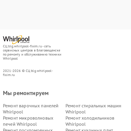
СЦ blg.whirlpool-fixim.ru - сеть
сервисных центров в Благовещенске
по ремонту и обслуживанию техники
Whirlpool
2021-2026 © СЦ blg.whirlpool-
fixim.ru
Мы ремонтируем
Ремонт варочных панелей
Ремонт стиральных машин
Whirlpool
Whirlpool
Ремонт микроволновых
Ремонт холодильников
печей Whirlpool
Whirlpool
Ремонт посудомоечных
Ремонт кухонных плит