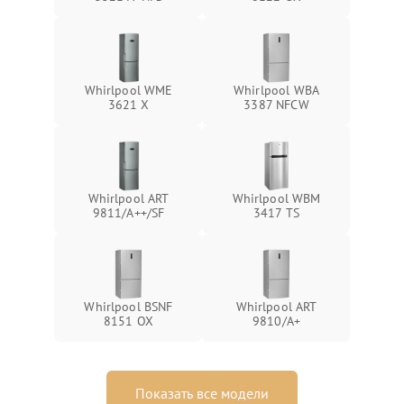
Whirlpool WME
Whirlpool WBA
3621 X
3387 NFCW
Whirlpool ART
Whirlpool WBM
9811/A++/SF
3417 TS
Whirlpool BSNF
Whirlpool ART
8151 OX
9810/A+
Показать все модели