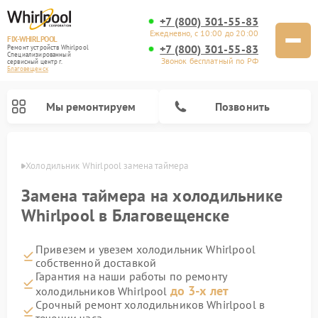
+7 (800) 301-55-83
Ежедневно, с 10:00 до 20:00
FIX-WHIRLPOOL
+7 (800) 301-55-83
Ремонт устройств Whirlpool
Специализированный
Звонок бесплатный по РФ
cервисный центр г.
Благовещенск
Мы ремонтируем
Позвонить
енске
Холодильник Whirlpool замена таймера
Замена таймера на холодильнике
Whirlpool в Благовещенске
Привезем и увезем холодильник Whirlpool
Ремонт варочных панелей Whirlpool
Ремонт микроволновых печей Whirlpool
Ремонт кухонных плит Whirlpool
Ремонт стиральных машин Whirlpool
Ремонт посудомоечных машин Whirlpool
собственной доставкой
Гарантия на наши работы по ремонту
до 3-х лет
холодильников Whirlpool
Срочный ремонт холодильников Whirlpool в