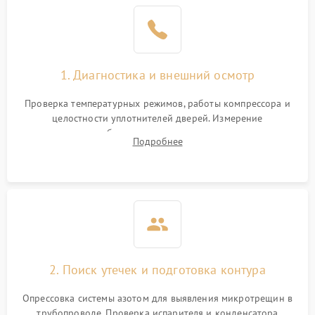
1. Диагностика и внешний осмотр
Проверка температурных режимов, работы компрессора и
целостности уплотнителей дверей. Измерение
сопротивления обмоток мотора, проверка термостата и
Подробнее
считывание кодов ошибок с электронного дисплея.
2. Поиск утечек и подготовка контура
Опрессовка системы азотом для выявления микротрещин в
трубопроводе. Проверка испарителя и конденсатора