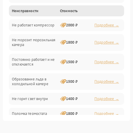
Неисправности
Стоимость
Механика
Не работает компрессор
2000 ₽
Подробнее →
Электропитание
Не морозит морозильная
Дренаж
1800 ₽
Подробнее →
камера
Оттайка
Постоянно работает и не
1500 ₽
Подробнее →
отключается
Программное обеспечение
Образование льда в
1500 ₽
Подробнее →
холодильной камере
Не горит свет внутри
1400 ₽
Подробнее →
Поломка термостата
1800 ₽
Подробнее →
Не работает вентилятор
1800 ₽
Подробнее →