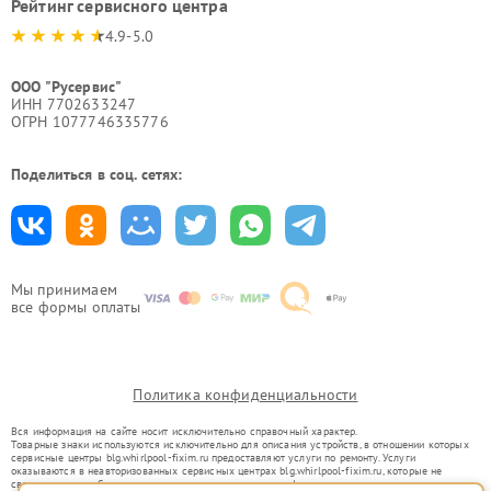
Рейтинг сервисного центра
4.9-5.0
ООО "Русервис"
ИНН 7702633247
ОГРН 1077746335776
Поделиться в соц. сетях:
Мы принимаем
все формы оплаты
Политика конфиденциальности
Вся информация на сайте носит исключительно справочный характер.
Товарные знаки используются исключительно для описания устройств, в отношении которых
сервисные центры blg.whirlpool-fixim.ru предоставляют услуги по ремонту. Услуги
оказываются в неавторизованных сервисных центрах blg.whirlpool-fixim.ru, которые не
связаны с правообладателями товарных знаков или их официальными представителями.