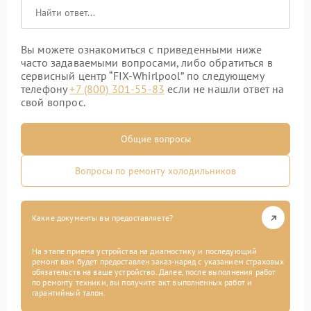
Вы можете ознакомиться с приведенными ниже
часто задаваемыми вопросами, либо обратиться в
сервисный центр “FIX-Whirlpool” по следующему
телефону
+7 (800) 301-55-83
если не нашли ответ на
свой вопрос.
Общие вопросы
Вопросы по ремонту холодильников
Какие документы вы предоставляете?
На этапе приема устройства на диагностику и последующий
ремонт вам будет предоставлен заказ-наряд с указанием страховых
обязательств на ваше устройство. Далее, после выполнения работ
по ремонту техники, вы получите акт выполненных работ и
гарантийный талон.