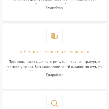
течеискателем. Демонтаж старого фильтра-осушителя и
Подробнее
продувка капиллярной трубки для устранения засоров.
3. Ремонт электрики и электроники
Прозвонка пускозащитного реле, датчиков температуры и
терморегулятора. Восстановление цепей питания системы No
Frost, включая ТЭН оттайки и вентилятор. Ремонт или замена
Подробнее
платы управления при сбоях алгоритмов.