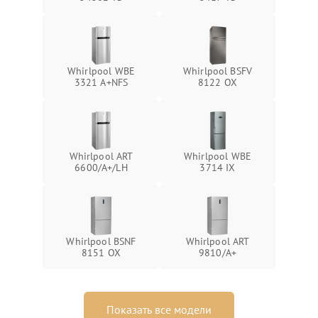
Whirlpool WBE
Whirlpool BSFV
3321 A+NFS
8122 OX
Whirlpool ART
Whirlpool WBE
6600/A+/LH
3714 IX
Whirlpool BSNF
Whirlpool ART
8151 OX
9810/A+
Показать все модели