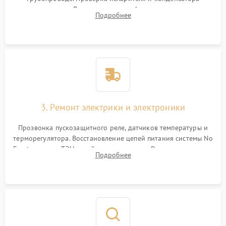
течеискателем. Демонтаж старого фильтра-осушителя и
Подробнее
продувка капиллярной трубки для устранения засоров.
3. Ремонт электрики и электроники
Прозвонка пускозащитного реле, датчиков температуры и
терморегулятора. Восстановление цепей питания системы No
Frost, включая ТЭН оттайки и вентилятор. Ремонт или замена
Подробнее
платы управления при сбоях алгоритмов.