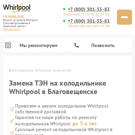
+7 (800) 301-55-83
Ежедневно, с 10:00 до 20:00
FIX-WHIRLPOOL
+7 (800) 301-55-83
Ремонт устройств Whirlpool
Специализированный
Звонок бесплатный по РФ
cервисный центр г.
Благовещенск
Мы ремонтируем
Позвонить
енске
Холодильник Whirlpool замена тэн
Замена ТЭН на холодильнике
Whirlpool в Благовещенске
Привезем и увезем холодильник Whirlpool
Ремонт варочных панелей Whirlpool
Ремонт микроволновых печей Whirlpool
Ремонт кухонных плит Whirlpool
Ремонт стиральных машин Whirlpool
Ремонт посудомоечных машин Whirlpool
собственной доставкой
Гарантия на наши работы по ремонту
до 3-х лет
холодильников Whirlpool
Срочный ремонт холодильников Whirlpool в