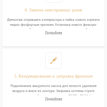
4. Замена неисправных узлов
Демонтаж сгоревшего компрессора и пайка нового агрегата
медно-фосфорным припоем. Установка нового фильтра-
осушителя. Замена изношенных вентиляторов обдува,
Подробнее
сломанных заслонок или поврежденных дверных петель.
5. Вакуумирование и заправка фреоном
Подключение вакуумного насоса для полного удаления
воздуха и влаги из контура. Заправка системы строго
дозированным объемом хладагента (R600a, R134a) по
Подробнее
электронным весам. Контроль рабочего давления в системе.