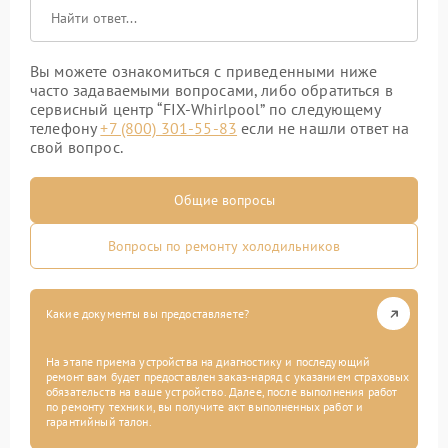
Вы можете ознакомиться с приведенными ниже
часто задаваемыми вопросами, либо обратиться в
сервисный центр “FIX-Whirlpool” по следующему
телефону
+7 (800) 301-55-83
если не нашли ответ на
свой вопрос.
Общие вопросы
Вопросы по ремонту холодильников
Какие документы вы предоставляете?
На этапе приема устройства на диагностику и последующий
ремонт вам будет предоставлен заказ-наряд с указанием страховых
обязательств на ваше устройство. Далее, после выполнения работ
по ремонту техники, вы получите акт выполненных работ и
гарантийный талон.