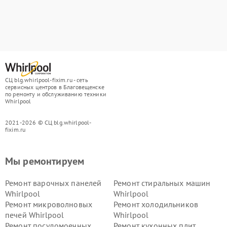
СЦ blg.whirlpool-fixim.ru - сеть
сервисных центров в Благовещенске
по ремонту и обслуживанию техники
Whirlpool
2021-2026 © СЦ blg.whirlpool-
fixim.ru
Мы ремонтируем
Ремонт варочных панелей
Ремонт стиральных машин
Whirlpool
Whirlpool
Ремонт микроволновых
Ремонт холодильников
печей Whirlpool
Whirlpool
Ремонт посудомоечных
Ремонт кухонных плит