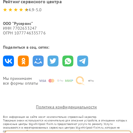
Рейтинг сервисного центра
4.9-5.0
ООО "Русервис"
ИНН 7702633247
ОГРН 1077746335776
Поделиться в соц. сетях:
Мы принимаем
все формы оплаты
Политика конфиденциальности
Вся информация на сайте носит исключительно справочный характер.
Товарные знаки используются исключительно для описания устройств, в отношении которых
сервисные центры blg.whirlpool-fixim.ru предоставляют услуги по ремонту. Услуги
оказываются в неавторизованных сервисных центрах blg.whirlpool-fixim.ru, которые не
связаны с правообладателями товарных знаков или их официальными представителями.