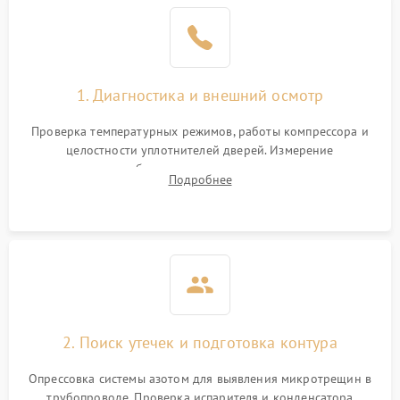
1. Диагностика и внешний осмотр
Проверка температурных режимов, работы компрессора и
целостности уплотнителей дверей. Измерение
сопротивления обмоток мотора, проверка термостата и
Подробнее
считывание кодов ошибок с электронного дисплея.
2. Поиск утечек и подготовка контура
Опрессовка системы азотом для выявления микротрещин в
трубопроводе. Проверка испарителя и конденсатора