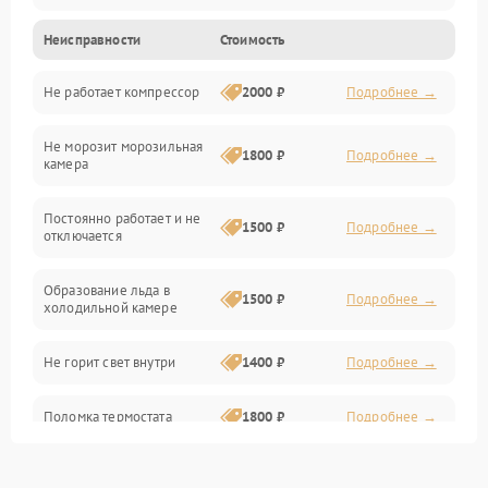
Неисправности
Стоимость
Механика
Не работает компрессор
2000 ₽
Подробнее →
Электропитание
Не морозит морозильная
Дренаж
1800 ₽
Подробнее →
камера
Оттайка
Постоянно работает и не
1500 ₽
Подробнее →
отключается
Программное обеспечение
Образование льда в
1500 ₽
Подробнее →
холодильной камере
Не горит свет внутри
1400 ₽
Подробнее →
Поломка термостата
1800 ₽
Подробнее →
Не работает вентилятор
1800 ₽
Подробнее →