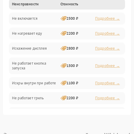
Неисправности
Стоимость
Дверца и корпус
Не включается
2500 ₽
Подробнее →
Механика и внутренние элементы
Не нагревает еду
2200 ₽
Подробнее →
Механические повреждения
Искажение дисплея
2800 ₽
Подробнее →
Питание и запуск
Не работает кнопка
Нагрев и приготовление
1500 ₽
Подробнее →
запуска
Программное обеспечение
Искры внутри при работе
1100 ₽
Подробнее →
Не работает гриль
2200 ₽
Подробнее →
Перегрев или отключение
2400 ₽
Подробнее →
во время работы
Появление запаха гари
2400 ₽
Подробнее →