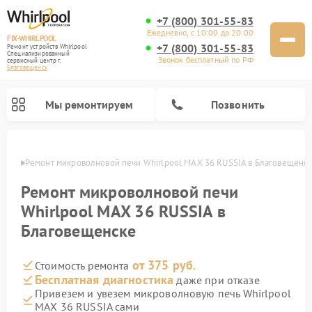
+7 (800) 301-55-83
Ежедневно, с 10:00 до 20:00
FIX-WHIRLPOOL
+7 (800) 301-55-83
Ремонт устройств Whirlpool
Специализированный
Звонок бесплатный по РФ
cервисный центр г.
Благовещенск
Мы ремонтируем
Позвонить
енске
Ремонт микроволновой печи Whirlpool MAX 36 RUSSIA в Благовещенс
Ремонт микроволновой печи
Whirlpool MAX 36 RUSSIA в
Благовещенске
Ремонт варочных панелей Whirlpool
Ремонт холодильников Whirlpool
Ремонт кухонных плит Whirlpool
Ремонт стиральных машин Whirlpool
Ремонт посудомоечных машин Whirlpool
от 375 руб.
Стоимость ремонта
Бесплатная диагностика
даже при отказе
Привезем и увезем микроволновую печь Whirlpool
MAX 36 RUSSIA сами