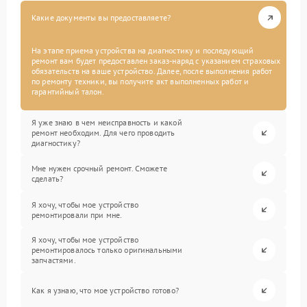
Какие документы вы предоставляете?
На этапе приема устройства на диагностику и последующий
ремонт вам будет предоставлен заказ-наряд с указанием страховых
обязательств на ваше устройство. Далее, после выполнения работ
по ремонту техники, вы получите акт выполненных работ и
гарантийный талон.
Я уже знаю в чем неисправность и какой
ремонт необходим. Для чего проводить
диагностику?
Мне нужен срочный ремонт. Сможете
сделать?
Я хочу, чтобы мое устройство
ремонтировали при мне.
Я хочу, чтобы мое устройство
ремонтировалось только оригинальными
запчастями.
Как я узнаю, что мое устройство готово?