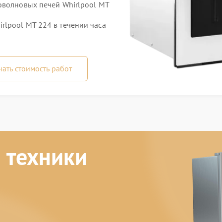
оволновых печей Whirlpool MT
lpool MT 224 в течении часа
нать стоимость работ
 техники