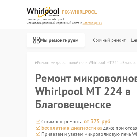
FIX-WHIRLPOOL
Ремонт устройств Whirlpool
Специализированный cервисный центр г.
Благовещенск
Мы ремонтируем
Срочный ремонт
Це
ol в Благовещенске
Ремонт микроволновой печи Whirlpool MT 224 в Благов
Ремонт микроволно
Whirlpool MT 224 в
Благовещенске
Ремонт варочных панелей Whirlpool
Ремонт стиральных машин Whirlpool
Ремонт холодильников Whirlpool
Ремонт посудомоечных машин Whirlpool
Ремонт кухонных плит Whirlpool
от 375 руб.
Стоимость ремонта
Бесплатная диагностика
даже при отказ
Привезем и увезем микроволновую печь Wh