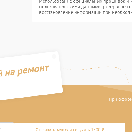
Использование официальных прошивок и ин
пользовательскими данными: резервное к
восстановление информации при необход
й на ремонт
При оформл
Отправить заявку и получить 1500 ₽