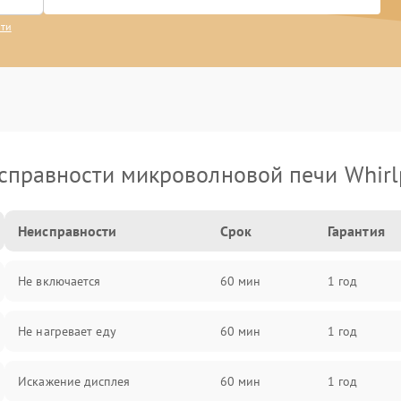
сти
справности микроволновой печи Whirl
Неисправности
Срок
Гарантия
Не включается
60 мин
1 год
Не нагревает еду
60 мин
1 год
Искажение дисплея
60 мин
1 год