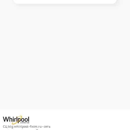
СЦ blg.whirlpool-fixim.ru - сеть