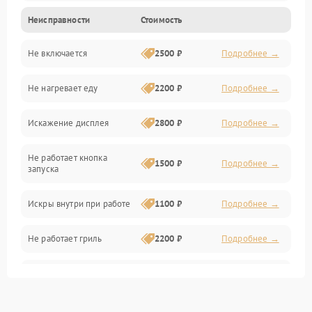
Неисправности
Стоимость
Дверца и корпус
Не включается
2500 ₽
Подробнее →
Механика и внутренние элементы
Не нагревает еду
2200 ₽
Подробнее →
Механические повреждения
Искажение дисплея
2800 ₽
Подробнее →
Питание и запуск
Не работает кнопка
Нагрев и приготовление
1500 ₽
Подробнее →
запуска
Программное обеспечение
Искры внутри при работе
1100 ₽
Подробнее →
Не работает гриль
2200 ₽
Подробнее →
Перегрев или отключение
2400 ₽
Подробнее →
во время работы