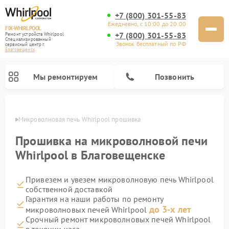
+7 (800) 301-55-83
Ежедневно, с 10:00 до 20:00
FIX-WHIRLPOOL
+7 (800) 301-55-83
Ремонт устройств Whirlpool
Специализированный
Звонок бесплатный по РФ
cервисный центр г.
Благовещенск
Мы ремонтируем
Позвонить
енске
Микроволновая печь Whirlpool прошивка
Прошивка на микроволновой печи
Whirlpool в Благовещенске
Привезем и увезем микроволновую печь Whirlpool
Ремонт варочных панелей Whirlpool
Ремонт холодильников Whirlpool
Ремонт кухонных плит Whirlpool
Ремонт стиральных машин Whirlpool
Ремонт посудомоечных машин Whirlpool
собственной доставкой
Гарантия на наши работы по ремонту
до 3-х лет
микроволновых печей Whirlpool
Срочный ремонт микроволновых печей Whirlpool