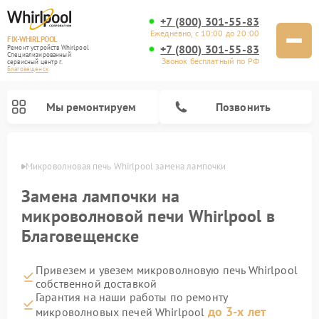
+7 (800) 301-55-83
Ежедневно, с 10:00 до 20:00
FIX-WHIRLPOOL
+7 (800) 301-55-83
Ремонт устройств Whirlpool
Специализированный
Звонок бесплатный по РФ
cервисный центр г.
Благовещенск
Мы ремонтируем
Позвонить
енске
Микроволновая печь Whirlpool замена лампочки
Замена лампочки на
микроволновой печи Whirlpool в
Благовещенске
Ремонт варочных панелей Whirlpool
Ремонт холодильников Whirlpool
Ремонт кухонных плит Whirlpool
Ремонт стиральных машин Whirlpool
Ремонт посудомоечных машин Whirlpool
Привезем и увезем микроволновую печь Whirlpool
собственной доставкой
Гарантия на наши работы по ремонту
до 3-х лет
микроволновых печей Whirlpool