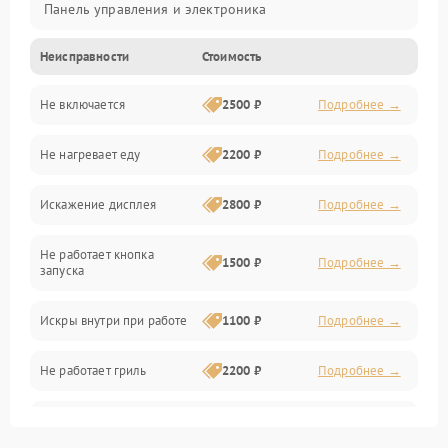
Панель управления и электроника
Неисправности
Стоимость
Дверца и корпус
Не включается
2500 ₽
Подробнее →
Механика и внутренние элементы
Не нагревает еду
2200 ₽
Подробнее →
Механические повреждения
Искажение дисплея
2800 ₽
Подробнее →
Питание и запуск
Не работает кнопка
Нагрев и приготовление
1500 ₽
Подробнее →
запуска
Программное обеспечение
Искры внутри при работе
1100 ₽
Подробнее →
Не работает гриль
2200 ₽
Подробнее →
Перегрев или отключение
2400 ₽
Подробнее →
во время работы