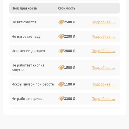
Неисправности
Стоимость
Дверца и корпус
Не включается
2500 ₽
Подробнее →
Механика и внутренние элементы
Не нагревает еду
2200 ₽
Подробнее →
Механические повреждения
Искажение дисплея
2800 ₽
Подробнее →
Питание и запуск
Не работает кнопка
Нагрев и приготовление
1500 ₽
Подробнее →
запуска
Программное обеспечение
Искры внутри при работе
1100 ₽
Подробнее →
Не работает гриль
2200 ₽
Подробнее →
Перегрев или отключение
2400 ₽
Подробнее →
во время работы