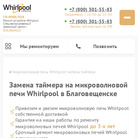
+7 (800) 301-55-83
Ежедневно, с 10:00 до 20:00
FIX-WHIRLPOOL
+7 (800) 301-55-83
Ремонт устройств Whirlpool
Специализированный
Звонок бесплатный по РФ
cервисный центр г.
Благовещенск
Мы ремонтируем
Позвонить
енске
Микроволновая печь Whirlpool замена таймера
Замена таймера на микроволновой
печи Whirlpool в Благовещенске
Привезем и увезем микроволновую печь Whirlpool
Ремонт варочных панелей Whirlpool
Ремонт холодильников Whirlpool
Ремонт кухонных плит Whirlpool
Ремонт стиральных машин Whirlpool
Ремонт посудомоечных машин Whirlpool
собственной доставкой
Гарантия на наши работы по ремонту
до 3-х лет
микроволновых печей Whirlpool
Срочный ремонт микроволновых печей Whirlpool