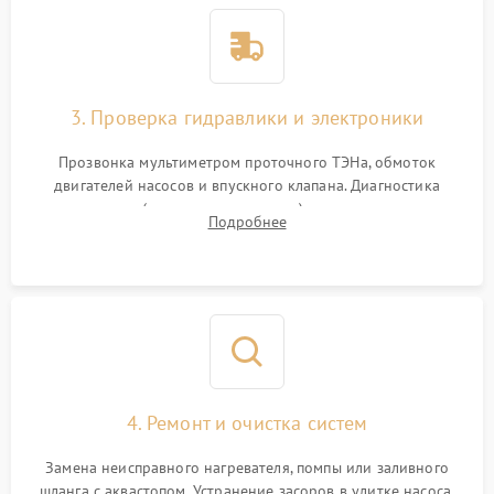
3. Проверка гидравлики и электроники
Прозвонка мультиметром проточного ТЭНа, обмоток
двигателей насосов и впускного клапана. Диагностика
прессостата (датчика уровня воды), датчика мутности,
Подробнее
концевика дверцы и электронного модуля управления.
4. Ремонт и очистка систем
Замена неисправного нагревателя, помпы или заливного
шланга с аквастопом. Устранение засоров в улитке насоса,