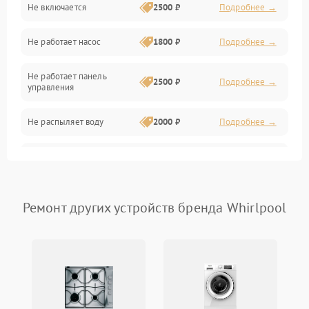
Не включается
2500 ₽
Подробнее →
Нагрев
Не работает насос
1800 ₽
Подробнее →
Вода
Не работает панель
Гигиена
2500 ₽
Подробнее →
управления
Программное обеспечение
Не распыляет воду
2000 ₽
Подробнее →
Не запускается цикл
1800 ₽
Подробнее →
стирки
Проблемы с набором
Ремонт других устройств бренда Whirlpool
1800 ₽
Подробнее →
воды
Не работает сушилка
2100 ₽
Подробнее →
Сбои в работе таймера
1700 ₽
Подробнее →