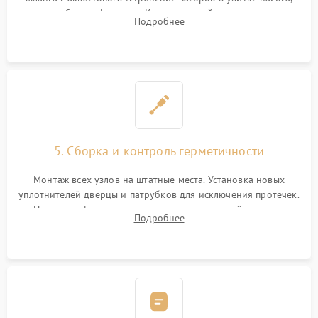
патрубках и фильтрах. Компонентный ремонт платы
Подробнее
управления, восстановление поврежденной проводки.
5. Сборка и контроль герметичности
Монтаж всех узлов на штатные места. Установка новых
уплотнителей дверцы и патрубков для исключения протечек.
Надежная фиксация хомутов гидравлической системы,
Подробнее
сборка корпуса и установка датчика поплавка.