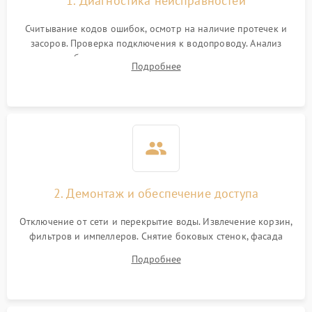
1. Диагностика неисправностей
Считывание кодов ошибок, осмотр на наличие протечек и
засоров. Проверка подключения к водопроводу. Анализ
жалоб на отсутствие слива, нагрева, вращения
Подробнее
разбрызгивателей или срабатывание системы защиты
аквастоп.
2. Демонтаж и обеспечение доступа
Отключение от сети и перекрытие воды. Извлечение корзин,
фильтров и импеллеров. Снятие боковых стенок, фасада
дверцы или нижнего поддона для прямого доступа к
Подробнее
циркуляционному насосу, ТЭНу и сливной помпе.