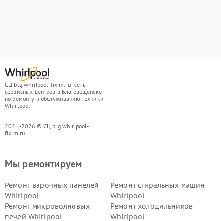
СЦ blg.whirlpool-fixim.ru - сеть
сервисных центров в Благовещенске
по ремонту и обслуживанию техники
Whirlpool
2021-2026 © СЦ blg.whirlpool-
fixim.ru
Мы ремонтируем
Ремонт варочных панелей
Ремонт стиральных машин
Whirlpool
Whirlpool
Ремонт микроволновых
Ремонт холодильников
печей Whirlpool
Whirlpool