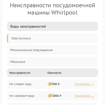
Неисправности посудомоечной
машины Whirlpool
Виды неисправностей
Электроника
Механические повреждения
Механика
Неисправности
Стоимость
Управление
Не сливает воду
500 ₽
Подробнее →
Электропитание
Не нагревает воду
2000 ₽
Подробнее →
Датчики