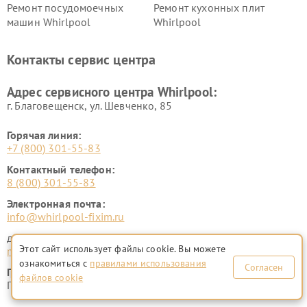
Ремонт посудомоечных
Ремонт кухонных плит
машин Whirlpool
Whirlpool
Контакты сервис центра
Адрес сервисного центра Whirlpool:
г. Благовещенск, ул. Шевченко, 85
Горячая линия:
+7 (800) 301-55-83
Контактный телефон:
8 (800) 301-55-83
Электронная почта:
info@whirlpool-fixim.ru
для юридических лиц
Этот сайт использует файлы cookie. Вы можете
manager@fix-whirlpool.ru
ознакомиться с
правилами использования
Согласен
График работы:
файлов cookie
ПН-ВСК с 9:00 до 21:00 без перерывов и выходных