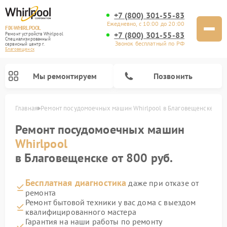
+7 (800) 301-55-83
Ежедневно, с 10:00 до 20:00
FIX-WHIRLPOOL
+7 (800) 301-55-83
Ремонт устройств Whirlpool
Специализированный
Звонок бесплатный по РФ
cервисный центр г.
Благовещенск
Мы ремонтируем
Позвонить
Главная
Ремонт посудомоечных машин Whirlpool в Благовещенске
Ремонт посудомоечных машин
Whirlpool
в Благовещенске от 800 руб.
Бесплатная диагностика
даже при отказе от
Ремонт варочных панелей Whirlpool
Ремонт микроволновых печей Whirlpool
Ремонт кухонных плит Whirlpool
Ремонт стиральных машин Whirlpool
Ремонт холодильников Whirlpool
ремонта
Ремонт бытовой техники у вас дома с выездом
квалифицированного мастера
Гарантия на наши работы по ремонту