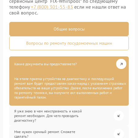
сервисный центр “FIX-Whirlpool” по следующему
телефону
+7 (800) 301-55-83
если не нашли ответ на
свой вопрос.
Общие вопросы
Вопросы по ремонту посудомоечных машин
Какие документы вы предоставляете?
На этапе приема устройства на диагностику и последующий
ремонт вам будет предоставлен заказ-наряд с указанием страховых
обязательств на ваше устройство. Далее, после выполнения работ
по ремонту техники, вы получите акт выполненных работ и
гарантийный талон.
Я уже знаю в чем неисправность и какой
ремонт необходим. Для чего проводить
диагностику?
Мне нужен срочный ремонт. Сможете
сделать?