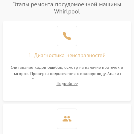
Проблемы с набором
Этапы ремонта посудомоечной машины
1800 ₽
Подробнее →
воды
Whirlpool
Не работает сушилка
2100 ₽
Подробнее →
Сбои в работе таймера
1700 ₽
Подробнее →
Проблемы с
2100 ₽
Подробнее →
1. Диагностика неисправностей
циркуляционным насосом
Считывание кодов ошибок, осмотр на наличие протечек и
засоров. Проверка подключения к водопроводу. Анализ
жалоб на отсутствие слива, нагрева, вращения
Подробнее
разбрызгивателей или срабатывание системы защиты
аквастоп.