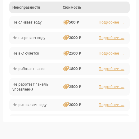
Неисправности
Стоимость
Управление
Не сливает воду
500 ₽
Подробнее →
Электропитание
Не нагревает воду
2000 ₽
Подробнее →
Датчики
Не включается
2500 ₽
Подробнее →
Нагрев
Не работает насос
1800 ₽
Подробнее →
Вода
Не работает панель
Гигиена
2500 ₽
Подробнее →
управления
Программное обеспечение
Не распыляет воду
2000 ₽
Подробнее →
Не запускается цикл
1800 ₽
Подробнее →
стирки