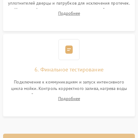
уплотнителей дверцы и патрубков для исключения протечек.
Надежная фиксация хомутов гидравлической системы,
Подробнее
сборка корпуса и установка датчика поплавка.
6. Финальное тестирование
Подключение к коммуникациям и запуск интенсивного
цикла мойки. Контроль корректного залива, нагрева воды
до нужной температуры, отсутствия посторонних шумов,
Подробнее
штатного слива и абсолютной сухости в поддоне.