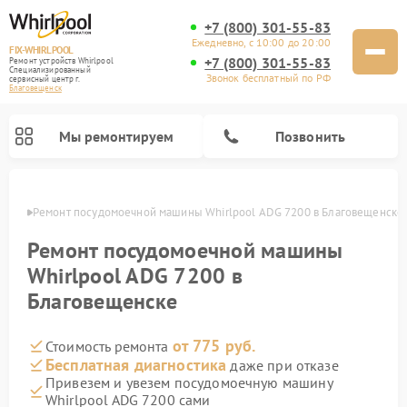
+7 (800) 301-55-83
Ежедневно, с 10:00 до 20:00
FIX-WHIRLPOOL
+7 (800) 301-55-83
Ремонт устройств Whirlpool
Специализированный
Звонок бесплатный по РФ
cервисный центр г.
Благовещенск
Мы ремонтируем
Позвонить
енске
Ремонт посудомоечной машины Whirlpool ADG 7200 в Благовещенске
Ремонт посудомоечной машины
Whirlpool ADG 7200 в
Благовещенске
Ремонт варочных панелей Whirlpool
Ремонт микроволновых печей Whirlpool
Ремонт кухонных плит Whirlpool
Ремонт стиральных машин Whirlpool
Ремонт холодильников Whirlpool
от 775 руб.
Стоимость ремонта
Бесплатная диагностика
даже при отказе
Привезем и увезем посудомоечную машину
Whirlpool ADG 7200 сами