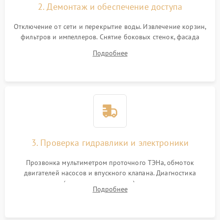
2. Демонтаж и обеспечение доступа
Отключение от сети и перекрытие воды. Извлечение корзин,
фильтров и импеллеров. Снятие боковых стенок, фасада
дверцы или нижнего поддона для прямого доступа к
Подробнее
циркуляционному насосу, ТЭНу и сливной помпе.
3. Проверка гидравлики и электроники
Прозвонка мультиметром проточного ТЭНа, обмоток
двигателей насосов и впускного клапана. Диагностика
прессостата (датчика уровня воды), датчика мутности,
Подробнее
концевика дверцы и электронного модуля управления.