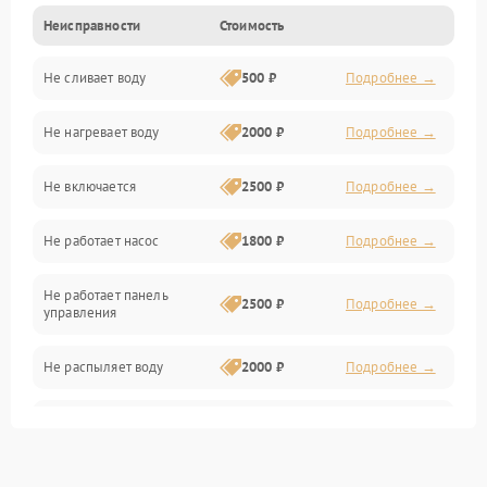
Неисправности
Стоимость
Управление
Не сливает воду
500 ₽
Подробнее →
Электропитание
Не нагревает воду
2000 ₽
Подробнее →
Датчики
Не включается
2500 ₽
Подробнее →
Нагрев
Не работает насос
1800 ₽
Подробнее →
Вода
Не работает панель
Гигиена
2500 ₽
Подробнее →
управления
Программное обеспечение
Не распыляет воду
2000 ₽
Подробнее →
Не запускается цикл
1800 ₽
Подробнее →
стирки