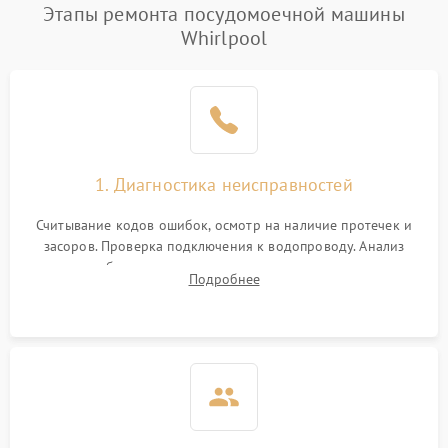
Проблемы с набором
Этапы ремонта посудомоечной машины
1800 ₽
Подробнее →
воды
Whirlpool
Не работает сушилка
2100 ₽
Подробнее →
Сбои в работе таймера
1700 ₽
Подробнее →
Проблемы с
2100 ₽
Подробнее →
1. Диагностика неисправностей
циркуляционным насосом
Считывание кодов ошибок, осмотр на наличие протечек и
засоров. Проверка подключения к водопроводу. Анализ
жалоб на отсутствие слива, нагрева, вращения
Подробнее
разбрызгивателей или срабатывание системы защиты
аквастоп.