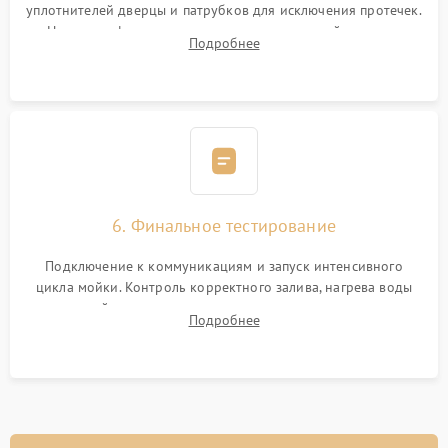
уплотнителей дверцы и патрубков для исключения протечек.
Надежная фиксация хомутов гидравлической системы,
Подробнее
сборка корпуса и установка датчика поплавка.
6. Финальное тестирование
Подключение к коммуникациям и запуск интенсивного
цикла мойки. Контроль корректного залива, нагрева воды
до нужной температуры, отсутствия посторонних шумов,
Подробнее
штатного слива и абсолютной сухости в поддоне.