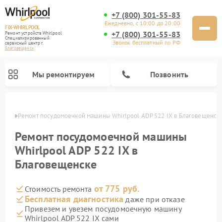
+7 (800) 301-55-83
Ежедневно, с 10:00 до 20:00
FIX-WHIRLPOOL
+7 (800) 301-55-83
Ремонт устройств Whirlpool
Специализированный
Звонок бесплатный по РФ
cервисный центр г.
Благовещенск
Мы ремонтируем
Позвонить
енске
Ремонт посудомоечной машины Whirlpool ADP 522 IX в Благовещенск
Ремонт посудомоечной машины
Whirlpool ADP 522 IX в
Благовещенске
Ремонт варочных панелей Whirlpool
Ремонт микроволновых печей Whirlpool
Ремонт кухонных плит Whirlpool
Ремонт стиральных машин Whirlpool
Ремонт холодильников Whirlpool
от 775 руб.
Стоимость ремонта
Бесплатная диагностика
даже при отказе
Привезем и увезем посудомоечную машину
Whirlpool ADP 522 IX сами