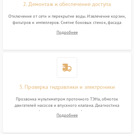
2. Демонтаж и обеспечение доступа
Отключение от сети и перекрытие воды. Извлечение корзин,
фильтров и импеллеров. Снятие боковых стенок, фасада
дверцы или нижнего поддона для прямого доступа к
Подробнее
циркуляционному насосу, ТЭНу и сливной помпе.
3. Проверка гидравлики и электроники
Прозвонка мультиметром проточного ТЭНа, обмоток
двигателей насосов и впускного клапана. Диагностика
прессостата (датчика уровня воды), датчика мутности,
Подробнее
концевика дверцы и электронного модуля управления.