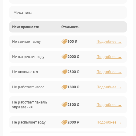
Механика
Неисправности
Стоимость
Управление
Не сливает воду
500 ₽
Подробнее →
Электропитание
Не нагревает воду
2000 ₽
Подробнее →
Датчики
Не включается
2500 ₽
Подробнее →
Нагрев
Не работает насос
1800 ₽
Подробнее →
Вода
Не работает панель
Гигиена
2500 ₽
Подробнее →
управления
Программное обеспечение
Не распыляет воду
2000 ₽
Подробнее →