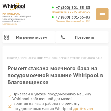
+7 (800) 301-55-83
Ежедневно, с 10:00 до 20:00
FIX-WHIRLPOOL
+7 (800) 301-55-83
Ремонт устройств Whirlpool
Специализированный
Звонок бесплатный по РФ
cервисный центр г.
Благовещенск
Мы ремонтируем
Позвонить
енске
Посудомоечная машина Whirlpool ремонт стакана моечного бака
Ремонт стакана моечного бака на
посудомоечной машине Whirlpool в
Благовещенске
Ремонт варочных панелей Whirlpool
Ремонт микроволновых печей Whirlpool
Ремонт кухонных плит Whirlpool
Ремонт стиральных машин Whirlpool
Ремонт холодильников Whirlpool
Привезем и увезем посудомоечную машину
Whirlpool собственной доставкой
Гарантия на наши работы по ремонту
до 3-х лет
посудомоечных машин Whirlpool