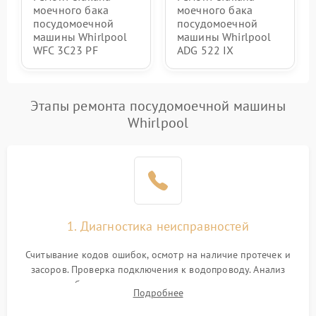
моечного бака
моечного бака
посудомоечной
посудомоечной
машины Whirlpool
машины Whirlpool
WFC 3C23 PF
ADG 522 IX
Этапы ремонта посудомоечной машины
Whirlpool
1. Диагностика неисправностей
Считывание кодов ошибок, осмотр на наличие протечек и
засоров. Проверка подключения к водопроводу. Анализ
жалоб на отсутствие слива, нагрева, вращения
Подробнее
разбрызгивателей или срабатывание системы защиты
аквастоп.