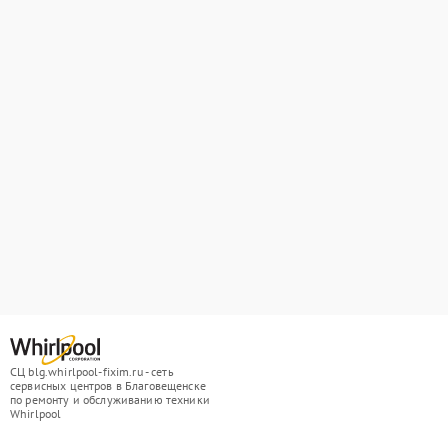
СЦ blg.whirlpool-fixim.ru - сеть
сервисных центров в Благовещенске
по ремонту и обслуживанию техники
Whirlpool