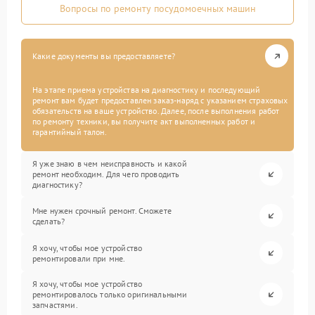
Вопросы по ремонту посудомоечных машин
Какие документы вы предоставляете?
На этапе приема устройства на диагностику и последующий
ремонт вам будет предоставлен заказ-наряд с указанием страховых
обязательств на ваше устройство. Далее, после выполнения работ
по ремонту техники, вы получите акт выполненных работ и
гарантийный талон.
Я уже знаю в чем неисправность и какой
ремонт необходим. Для чего проводить
диагностику?
Мне нужен срочный ремонт. Сможете
сделать?
Я хочу, чтобы мое устройство
ремонтировали при мне.
Я хочу, чтобы мое устройство
ремонтировалось только оригинальными
запчастями.