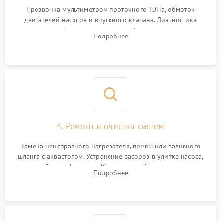
Прозвонка мультиметром проточного ТЭНа, обмоток
двигателей насосов и впускного клапана. Диагностика
прессостата (датчика уровня воды), датчика мутности,
Подробнее
концевика дверцы и электронного модуля управления.
4. Ремонт и очистка систем
Замена неисправного нагревателя, помпы или заливного
шланга с аквастопом. Устранение засоров в улитке насоса,
патрубках и фильтрах. Компонентный ремонт платы
Подробнее
управления, восстановление поврежденной проводки.