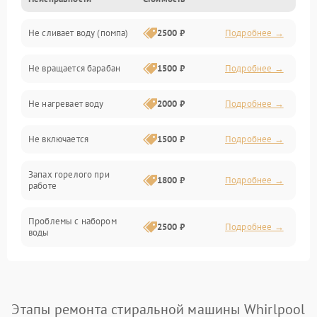
Электропитание
Не сливает воду (помпа)
2500 ₽
Подробнее →
Водоснабжение
Не вращается барабан
1500 ₽
Подробнее →
Слив
Не нагревает воду
2000 ₽
Подробнее →
Программное обеспечение
Не включается
1500 ₽
Подробнее →
Запах горелого при
1800 ₽
Подробнее →
работе
Проблемы с набором
2500 ₽
Подробнее →
воды
Замена ТЭНа
2200 ₽
Подробнее →
Замена платы управления
2200 ₽
Подробнее →
Этапы ремонта стиральной машины Whirlpool