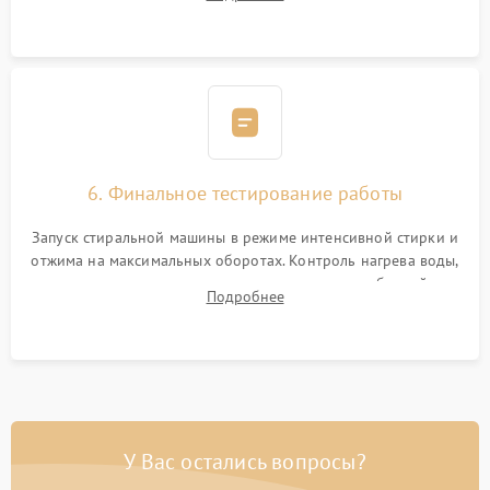
герметиком для предотвращения возможных протечек воды.
6. Финальное тестирование работы
Запуск стиральной машины в режиме интенсивной стирки и
отжима на максимальных оборотах. Контроль нагрева воды,
корректности слива, отсутствия излишних вибраций,
Подробнее
посторонних стуков и протечек под корпусом.
У Вас остались вопросы?