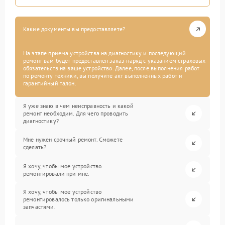
Какие документы вы предоставляете?
На этапе приема устройства на диагностику и последующий
ремонт вам будет предоставлен заказ-наряд с указанием страховых
обязательств на ваше устройство. Далее, после выполнения работ
по ремонту техники, вы получите акт выполненных работ и
гарантийный талон.
Я уже знаю в чем неисправность и какой
ремонт необходим. Для чего проводить
диагностику?
Мне нужен срочный ремонт. Сможете
сделать?
Я хочу, чтобы мое устройство
ремонтировали при мне.
Я хочу, чтобы мое устройство
ремонтировалось только оригинальными
запчастями.