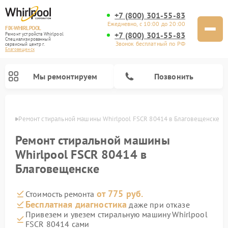
+7 (800) 301-55-83
Ежедневно, с 10:00 до 20:00
FIX-WHIRLPOOL
+7 (800) 301-55-83
Ремонт устройств Whirlpool
Специализированный
Звонок бесплатный по РФ
cервисный центр г.
Благовещенск
Мы ремонтируем
Позвонить
енске
Ремонт стиральной машины Whirlpool FSCR 80414 в Благовещенске
Ремонт стиральной машины
Whirlpool FSCR 80414 в
Благовещенске
Ремонт варочных панелей Whirlpool
Ремонт холодильников Whirlpool
Ремонт кухонных плит Whirlpool
Ремонт микроволновых печей Whirlpool
Ремонт посудомоечных машин Whirlpool
от 775 руб.
Стоимость ремонта
Бесплатная диагностика
даже при отказе
Привезем и увезем стиральную машину Whirlpool
FSCR 80414 сами