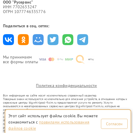
ООО "Русервис"
ИНН 7702633247
ОГРН 1077746335776
Поделиться в соц. сетях:
Мы принимаем
все формы оплаты
Политика конфиденциальности
Вся информация на сайте носит исключительно справочный характер.
Товарные знаки используются исключительно для описания устройств, в отношении которых
сервисные центры blg.whirlpool-fixim.ru предоставляют услуги по ремонту. Услуги
оказываются в неавторизованных сервисных центрах blg.whirlpool-fixim.ru, которые не
связаны с правообладателями товарных знаков или их официальными представителями.
Ремонт осуществляется для устройств, уже введенных в гражданский оборот в соответствии
Этот сайт использует файлы cookie. Вы можете
со статьей 1487 ГК РФ.
Использование товарных знаков не преследует цели индивидуализации услуг или введения
ознакомиться с
правилами использования
Согласен
потребителей в заблуждение, а служит для информирования о предоставляемых услугах по
ремонту техники указанных брендов.
файлов cookie
Представленная на сайте информация не является публичной офертой, определяемой