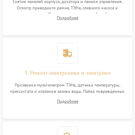
Снятие панелей корпуса, дозатора и панели управления.
Осмотр приводного ремня, ТЭНа, сливного насоса и
амортизаторов. Проверка подшипников барабана и
Подробнее
крестовины на износ, а манжеты люка на разрывы.
3. Ремонт электроники и электрики
Прозвонка мультиметром ТЭНа, датчика температуры,
прессостата и клапанов залива воды. Пайка поврежденных
дорожек или замена симисторов на плате управления.
Подробнее
Восстановление целостности проводки и контактов.