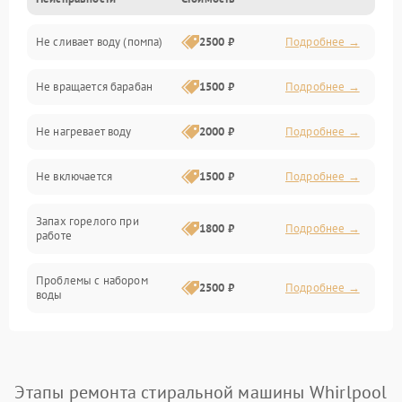
Электропитание
Не сливает воду (помпа)
2500 ₽
Подробнее →
Водоснабжение
Не вращается барабан
1500 ₽
Подробнее →
Слив
Не нагревает воду
2000 ₽
Подробнее →
Программное обеспечение
Не включается
1500 ₽
Подробнее →
Запах горелого при
1800 ₽
Подробнее →
работе
Проблемы с набором
2500 ₽
Подробнее →
воды
Замена ТЭНа
2200 ₽
Подробнее →
Замена платы управления
2200 ₽
Подробнее →
Этапы ремонта стиральной машины Whirlpool