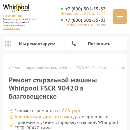
+7 (800) 301-55-83
Ежедневно, с 10:00 до 20:00
FIX-WHIRLPOOL
+7 (800) 301-55-83
Ремонт устройств Whirlpool
Специализированный
Звонок бесплатный по РФ
cервисный центр г.
Благовещенск
Мы ремонтируем
Позвонить
енске
Ремонт стиральной машины Whirlpool FSCR 90420 в Благовещенске
Ремонт стиральной машины
Whirlpool FSCR 90420 в
Благовещенске
Ремонт варочных панелей Whirlpool
Ремонт холодильников Whirlpool
Ремонт кухонных плит Whirlpool
Ремонт микроволновых печей Whirlpool
Ремонт посудомоечных машин Whirlpool
от 775 руб.
Стоимость ремонта
Бесплатная диагностика
даже при отказе
Привезем и увезем стиральную машину Whirlpool
FSCR 90420 сами