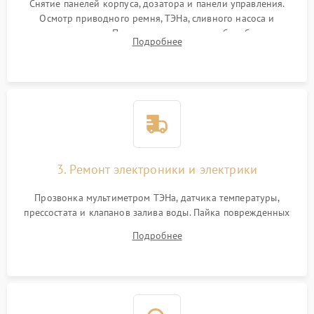
Снятие панелей корпуса, дозатора и панели управления.
Осмотр приводного ремня, ТЭНа, сливного насоса и
амортизаторов. Проверка подшипников барабана и
Подробнее
крестовины на износ, а манжеты люка на разрывы.
3. Ремонт электроники и электрики
Прозвонка мультиметром ТЭНа, датчика температуры,
прессостата и клапанов залива воды. Пайка поврежденных
дорожек или замена симисторов на плате управления.
Подробнее
Восстановление целостности проводки и контактов.