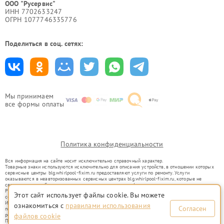
ООО "Русервис"
ИНН 7702633247
ОГРН 1077746335776
Поделиться в соц. сетях:
Мы принимаем
все формы оплаты
Политика конфиденциальности
Вся информация на сайте носит исключительно справочный характер.
Товарные знаки используются исключительно для описания устройств, в отношении которых
сервисные центры blg.whirlpool-fixim.ru предоставляют услуги по ремонту. Услуги
оказываются в неавторизованных сервисных центрах blg.whirlpool-fixim.ru, которые не
связаны с правообладателями товарных знаков или их официальными представителями.
Ремонт осуществляется для устройств, уже введенных в гражданский оборот в соответствии
Этот сайт использует файлы cookie. Вы можете
со статьей 1487 ГК РФ.
Использование товарных знаков не преследует цели индивидуализации услуг или введения
ознакомиться с
правилами использования
Согласен
потребителей в заблуждение, а служит для информирования о предоставляемых услугах по
ремонту техники указанных брендов.
файлов cookie
Представленная на сайте информация не является публичной офертой, определяемой