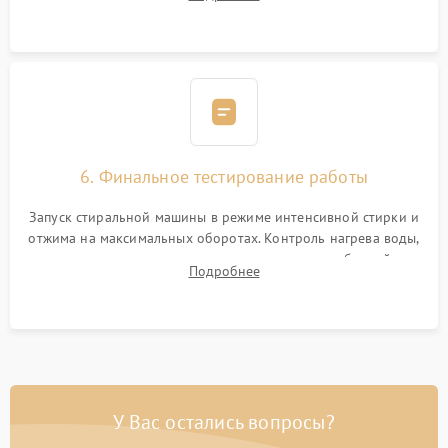
герметиком для предотвращения возможных протечек воды.
6. Финальное тестирование работы
Запуск стиральной машины в режиме интенсивной стирки и
отжима на максимальных оборотах. Контроль нагрева воды,
корректности слива, отсутствия излишних вибраций,
Подробнее
посторонних стуков и протечек под корпусом.
У Вас остались вопросы?