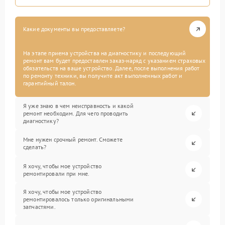
Какие документы вы предоставляете?
На этапе приема устройства на диагностику и последующий
ремонт вам будет предоставлен заказ-наряд с указанием страховых
обязательств на ваше устройство. Далее, после выполнения работ
по ремонту техники, вы получите акт выполненных работ и
гарантийный талон.
Я уже знаю в чем неисправность и какой
ремонт необходим. Для чего проводить
диагностику?
Мне нужен срочный ремонт. Сможете
сделать?
Я хочу, чтобы мое устройство
ремонтировали при мне.
Я хочу, чтобы мое устройство
ремонтировалось только оригинальными
запчастями.