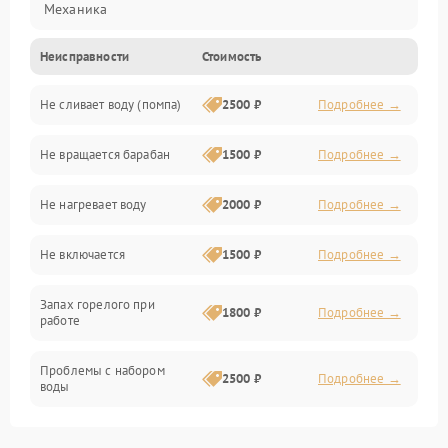
Механика
Неисправности
Стоимость
Электропитание
Не сливает воду (помпа)
2500 ₽
Подробнее →
Водоснабжение
Не вращается барабан
1500 ₽
Подробнее →
Слив
Не нагревает воду
2000 ₽
Подробнее →
Программное обеспечение
Не включается
1500 ₽
Подробнее →
Запах горелого при
1800 ₽
Подробнее →
работе
Проблемы с набором
2500 ₽
Подробнее →
воды
Замена ТЭНа
2200 ₽
Подробнее →