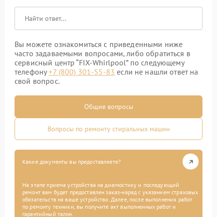
Вы можете ознакомиться с приведенными ниже
часто задаваемыми вопросами, либо обратиться в
сервисный центр “FIX-Whirlpool” по следующему
телефону
+7 (800) 301-55-83
если не нашли ответ на
свой вопрос.
Общие вопросы
Вопросы по ремонту стиральных машин
Какие документы вы предоставляете?
На этапе приема устройства на диагностику и последующий
ремонт вам будет предоставлен заказ-наряд с указанием страховых
обязательств на ваше устройство. Далее, после выполнения работ
по ремонту техники, вы получите акт выполненных работ и
гарантийный талон.