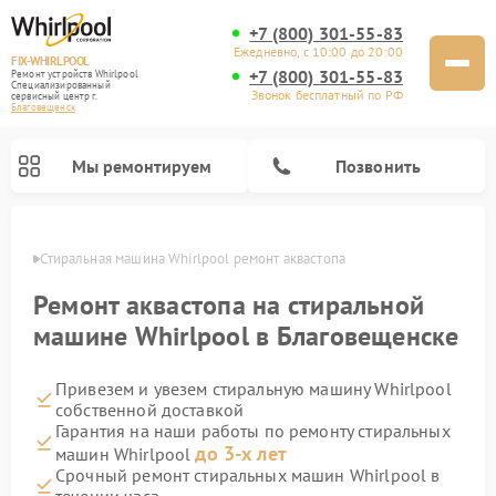
+7 (800) 301-55-83
Ежедневно, с 10:00 до 20:00
FIX-WHIRLPOOL
+7 (800) 301-55-83
Ремонт устройств Whirlpool
Специализированный
Звонок бесплатный по РФ
cервисный центр г.
Благовещенск
Мы ремонтируем
Позвонить
енске
Стиральная машина Whirlpool ремонт аквастопа
Ремонт аквастопа на стиральной
машине Whirlpool в Благовещенске
Привезем и увезем стиральную машину Whirlpool
Ремонт варочных панелей Whirlpool
Ремонт холодильников Whirlpool
Ремонт кухонных плит Whirlpool
Ремонт микроволновых печей Whirlpool
Ремонт посудомоечных машин Whirlpool
собственной доставкой
Гарантия на наши работы по ремонту стиральных
до 3-х лет
машин Whirlpool
Срочный ремонт стиральных машин Whirlpool в