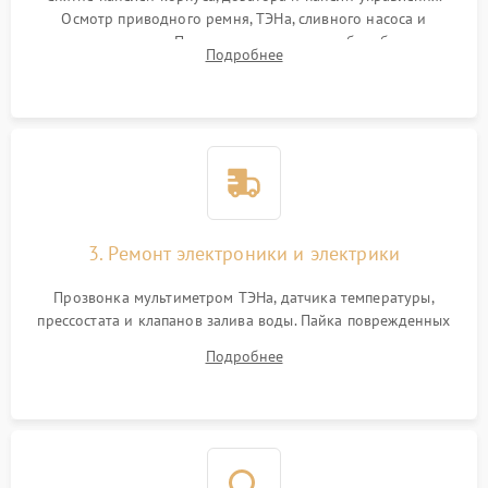
Осмотр приводного ремня, ТЭНа, сливного насоса и
амортизаторов. Проверка подшипников барабана и
Подробнее
крестовины на износ, а манжеты люка на разрывы.
3. Ремонт электроники и электрики
Прозвонка мультиметром ТЭНа, датчика температуры,
прессостата и клапанов залива воды. Пайка поврежденных
дорожек или замена симисторов на плате управления.
Подробнее
Восстановление целостности проводки и контактов.