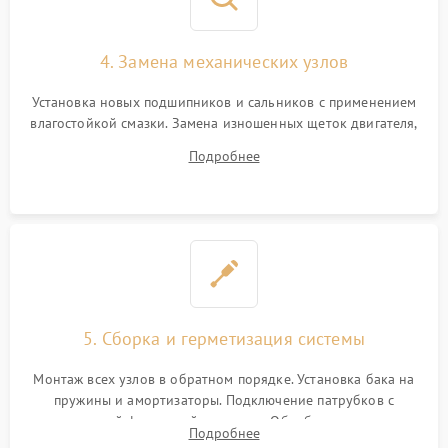
4. Замена механических узлов
Установка новых подшипников и сальников с применением
влагостойкой смазки. Замена изношенных щеток двигателя,
порванного ремня привода, неисправного сливного насоса
Подробнее
или поврежденной резиновой манжеты.
5. Сборка и герметизация системы
Монтаж всех узлов в обратном порядке. Установка бака на
пружины и амортизаторы. Подключение патрубков с
надежной фиксацией хомутами. Обработка стыков
Подробнее
герметиком для предотвращения возможных протечек воды.