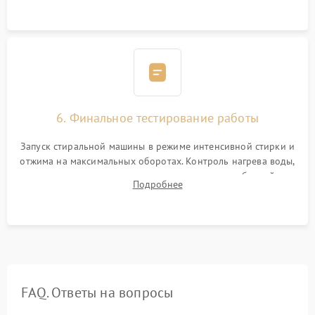
6. Финальное тестирование работы
Запуск стиральной машины в режиме интенсивной стирки и
отжима на максимальных оборотах. Контроль нагрева воды,
корректности слива, отсутствия излишних вибраций,
Подробнее
посторонних стуков и протечек под корпусом.
FAQ. Ответы на вопросы