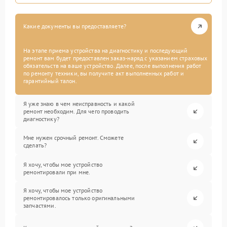
Какие документы вы предоставляете?
На этапе приема устройства на диагностику и последующий
ремонт вам будет предоставлен заказ-наряд с указанием страховых
обязательств на ваше устройство. Далее, после выполнения работ
по ремонту техники, вы получите акт выполненных работ и
гарантийный талон.
Я уже знаю в чем неисправность и какой
ремонт необходим. Для чего проводить
диагностику?
Мне нужен срочный ремонт. Сможете
сделать?
Я хочу, чтобы мое устройство
ремонтировали при мне.
Я хочу, чтобы мое устройство
ремонтировалось только оригинальными
запчастями.