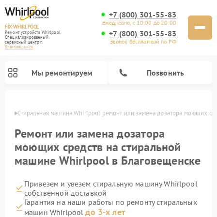
+7 (800) 301-55-83
Ежедневно, с 10:00 до 20:00
FIX-WHIRLPOOL
+7 (800) 301-55-83
Ремонт устройств Whirlpool
Специализированный
Звонок бесплатный по РФ
cервисный центр г.
Благовещенск
Мы ремонтируем
Позвонить
енске
Стиральная машина Whirlpool ремонт или замена дозатора моющих ср
Ремонт или замена дозатора
моющих средств на стиральной
машине Whirlpool в Благовещенске
Ремонт варочных панелей Whirlpool
Ремонт холодильников Whirlpool
Ремонт кухонных плит Whirlpool
Ремонт микроволновых печей Whirlpool
Ремонт посудомоечных машин Whirlpool
Привезем и увезем стиральную машину Whirlpool
собственной доставкой
Гарантия на наши работы по ремонту стиральных
до 3-х лет
машин Whirlpool