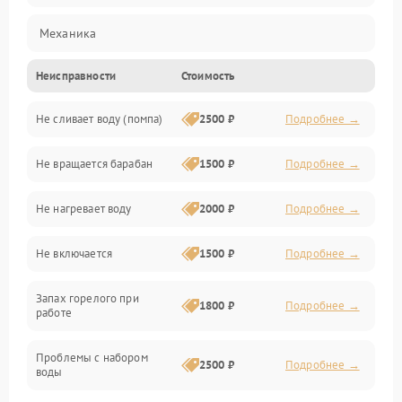
Механика
Неисправности
Стоимость
Электропитание
Не сливает воду (помпа)
2500 ₽
Подробнее →
Водоснабжение
Не вращается барабан
1500 ₽
Подробнее →
Слив
Не нагревает воду
2000 ₽
Подробнее →
Программное обеспечение
Не включается
1500 ₽
Подробнее →
Запах горелого при
1800 ₽
Подробнее →
работе
Проблемы с набором
2500 ₽
Подробнее →
воды