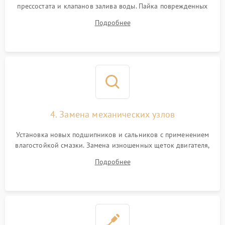
прессостата и клапанов залива воды. Пайка поврежденных
дорожек или замена симисторов на плате управления.
Подробнее
Восстановление целостности проводки и контактов.
4. Замена механических узлов
Установка новых подшипников и сальников с применением
влагостойкой смазки. Замена изношенных щеток двигателя,
порванного ремня привода, неисправного сливного насоса
Подробнее
или поврежденной резиновой манжеты.