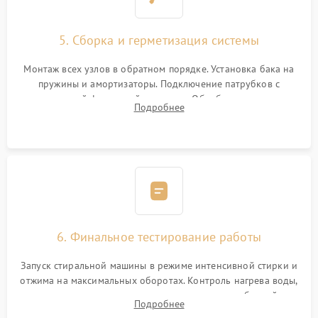
5. Сборка и герметизация системы
Монтаж всех узлов в обратном порядке. Установка бака на
пружины и амортизаторы. Подключение патрубков с
надежной фиксацией хомутами. Обработка стыков
Подробнее
герметиком для предотвращения возможных протечек воды.
6. Финальное тестирование работы
Запуск стиральной машины в режиме интенсивной стирки и
отжима на максимальных оборотах. Контроль нагрева воды,
корректности слива, отсутствия излишних вибраций,
Подробнее
посторонних стуков и протечек под корпусом.