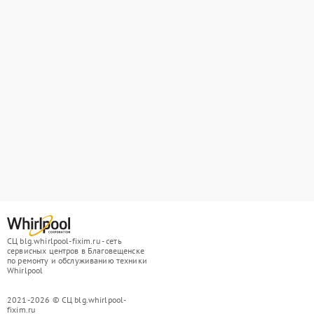
СЦ blg.whirlpool-fixim.ru - сеть
сервисных центров в Благовещенске
по ремонту и обслуживанию техники
Whirlpool
2021-2026 © СЦ blg.whirlpool-
fixim.ru