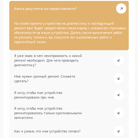
Какие документы вы предоставляете?
На этапе приема устройства на диагностику и последующий
ремонт вам будет предоставлен заказ-наряд с указанием страховых
обязательств на ваше устройство. Далее, после выполнения работ
по ремонту техники, вы получите акт выполненных работ и
гарантийный талон.
Я уже знаю в чем неисправность и какой
ремонт необходим. Для чего проводить
диагностику?
Мне нужен срочный ремонт. Сможете
сделать?
Я хочу, чтобы мое устройство
ремонтировали при мне.
Я хочу, чтобы мое устройство
ремонтировалось только оригинальными
запчастями.
Как я узнаю, что мое устройство готово?