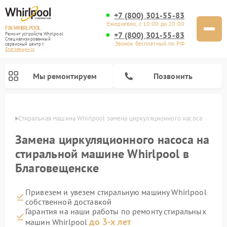
+7 (800) 301-55-83
Ежедневно, с 10:00 до 20:00
FIX-WHIRLPOOL
+7 (800) 301-55-83
Ремонт устройств Whirlpool
Специализированный
Звонок бесплатный по РФ
cервисный центр г.
Благовещенск
Мы ремонтируем
Позвонить
енске
Стиральная машина Whirlpool замена циркуляционного насоса
Замена циркуляционного насоса на
стиральной машине Whirlpool в
Благовещенске
Ремонт варочных панелей Whirlpool
Ремонт холодильников Whirlpool
Ремонт кухонных плит Whirlpool
Ремонт микроволновых печей Whirlpool
Ремонт посудомоечных машин Whirlpool
Привезем и увезем стиральную машину Whirlpool
собственной доставкой
Гарантия на наши работы по ремонту стиральных
до 3-х лет
машин Whirlpool