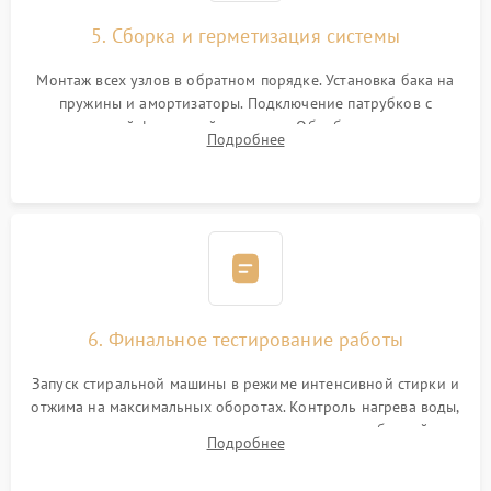
5. Сборка и герметизация системы
Монтаж всех узлов в обратном порядке. Установка бака на
пружины и амортизаторы. Подключение патрубков с
надежной фиксацией хомутами. Обработка стыков
Подробнее
герметиком для предотвращения возможных протечек воды.
6. Финальное тестирование работы
Запуск стиральной машины в режиме интенсивной стирки и
отжима на максимальных оборотах. Контроль нагрева воды,
корректности слива, отсутствия излишних вибраций,
Подробнее
посторонних стуков и протечек под корпусом.