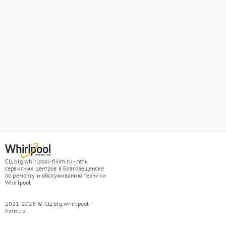
СЦ blg.whirlpool-fixim.ru - сеть
сервисных центров в Благовещенске
по ремонту и обслуживанию техники
Whirlpool
2021-2026 © СЦ blg.whirlpool-
fixim.ru