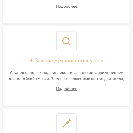
дорожек или замена симисторов на плате управления.
Подробнее
Восстановление целостности проводки и контактов.
4. Замена механических узлов
Установка новых подшипников и сальников с применением
влагостойкой смазки. Замена изношенных щеток двигателя,
порванного ремня привода, неисправного сливного насоса
Подробнее
или поврежденной резиновой манжеты.