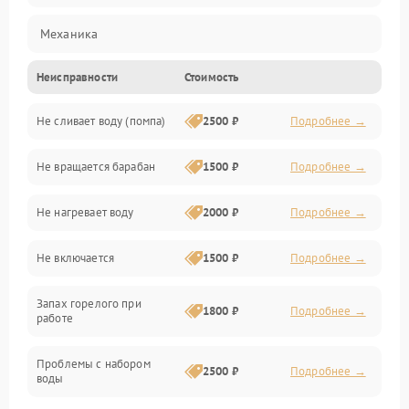
Механика
Неисправности
Стоимость
Электропитание
Не сливает воду (помпа)
2500 ₽
Подробнее →
Водоснабжение
Не вращается барабан
1500 ₽
Подробнее →
Слив
Не нагревает воду
2000 ₽
Подробнее →
Программное обеспечение
Не включается
1500 ₽
Подробнее →
Запах горелого при
1800 ₽
Подробнее →
работе
Проблемы с набором
2500 ₽
Подробнее →
воды