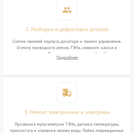
2. Разборка и дефектовка деталей
Снятие панелей корпуса, дозатора и панели управления.
Осмотр приводного ремня, ТЭНа, сливного насоса и
амортизаторов. Проверка подшипников барабана и
Подробнее
крестовины на износ, а манжеты люка на разрывы.
3. Ремонт электроники и электрики
Прозвонка мультиметром ТЭНа, датчика температуры,
прессостата и клапанов залива воды. Пайка поврежденных