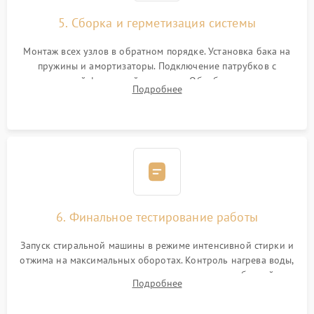
5. Сборка и герметизация системы
Монтаж всех узлов в обратном порядке. Установка бака на
пружины и амортизаторы. Подключение патрубков с
надежной фиксацией хомутами. Обработка стыков
Подробнее
герметиком для предотвращения возможных протечек воды.
6. Финальное тестирование работы
Запуск стиральной машины в режиме интенсивной стирки и
отжима на максимальных оборотах. Контроль нагрева воды,
корректности слива, отсутствия излишних вибраций,
Подробнее
посторонних стуков и протечек под корпусом.