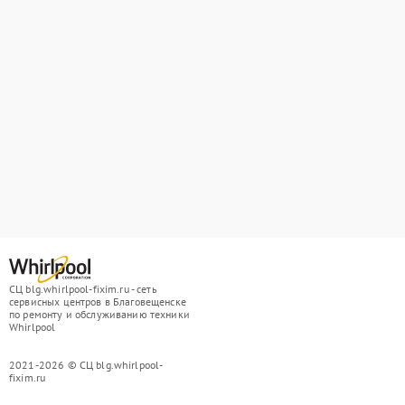
СЦ blg.whirlpool-fixim.ru - сеть
сервисных центров в Благовещенске
по ремонту и обслуживанию техники
Whirlpool
2021-2026 © СЦ blg.whirlpool-
fixim.ru