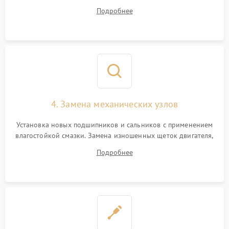
дорожек или замена симисторов на плате управления.
Подробнее
Восстановление целостности проводки и контактов.
4. Замена механических узлов
Установка новых подшипников и сальников с применением
влагостойкой смазки. Замена изношенных щеток двигателя,
порванного ремня привода, неисправного сливного насоса
Подробнее
или поврежденной резиновой манжеты.