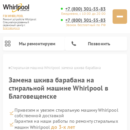
+7 (800) 301-55-83
Ежедневно, с 10:00 до 20:00
FIX-WHIRLPOOL
+7 (800) 301-55-83
Ремонт устройств Whirlpool
Специализированный
Звонок бесплатный по РФ
cервисный центр г.
Благовещенск
Мы ремонтируем
Позвонить
енске
Стиральная машина Whirlpool замена шкива барабана
Замена шкива барабана на
стиральной машине Whirlpool в
Благовещенске
Ремонт варочных панелей Whirlpool
Ремонт холодильников Whirlpool
Ремонт кухонных плит Whirlpool
Ремонт микроволновых печей Whirlpool
Ремонт посудомоечных машин Whirlpool
Привезем и увезем стиральную машину Whirlpool
собственной доставкой
Гарантия на наши работы по ремонту стиральных
до 3-х лет
машин Whirlpool