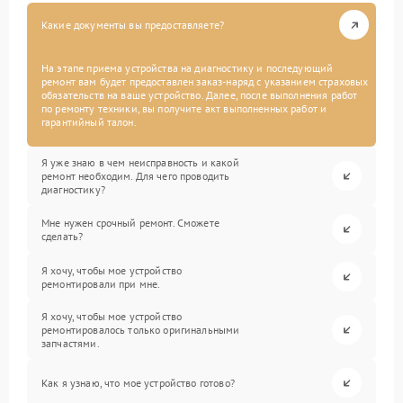
Какие документы вы предоставляете?
На этапе приема устройства на диагностику и последующий
ремонт вам будет предоставлен заказ-наряд с указанием страховых
обязательств на ваше устройство. Далее, после выполнения работ
по ремонту техники, вы получите акт выполненных работ и
гарантийный талон.
Я уже знаю в чем неисправность и какой
ремонт необходим. Для чего проводить
диагностику?
Мне нужен срочный ремонт. Сможете
сделать?
Я хочу, чтобы мое устройство
ремонтировали при мне.
Я хочу, чтобы мое устройство
ремонтировалось только оригинальными
запчастями.
Как я узнаю, что мое устройство готово?