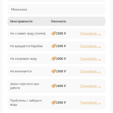
Механика
Неисправности
Стоимость
Электропитание
Не сливает воду (помпа)
2500 ₽
Подробнее →
Водоснабжение
Не вращается барабан
1500 ₽
Подробнее →
Слив
Не нагревает воду
2000 ₽
Подробнее →
Программное обеспечение
Не включается
1500 ₽
Подробнее →
Запах горелого при
1800 ₽
Подробнее →
работе
Проблемы с набором
2500 ₽
Подробнее →
воды