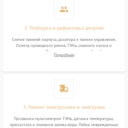
2. Разборка и дефектовка деталей
Снятие панелей корпуса, дозатора и панели управления.
Осмотр приводного ремня, ТЭНа, сливного насоса и
амортизаторов. Проверка подшипников барабана и
Подробнее
крестовины на износ, а манжеты люка на разрывы.
3. Ремонт электроники и электрики
Прозвонка мультиметром ТЭНа, датчика температуры,
прессостата и клапанов залива воды. Пайка поврежденных