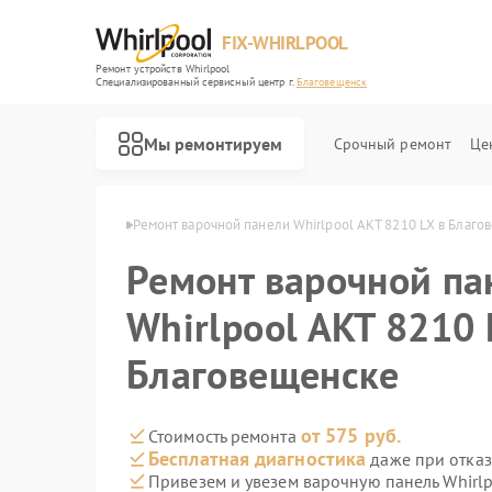
FIX-WHIRLPOOL
Ремонт устройств Whirlpool
Специализированный cервисный центр г.
Благовещенск
Мы ремонтируем
Срочный ремонт
Це
ool в Благовещенске
Ремонт варочной панели Whirlpool AKT 8210 LX в Благо
Ремонт варочной па
Whirlpool AKT 8210 
Благовещенске
Ремонт стиральных машин Whirlpool
Ремонт микроволновых печей Whirlpool
Ремонт холодильников Whirlpool
Ремонт посудомоечных машин Whirlpool
Ремонт кухонных плит Whirlpool
от 575 руб.
Стоимость ремонта
Бесплатная диагностика
даже при отказ
Привезем и увезем варочную панель Whirlp