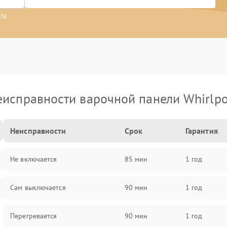
сти
еисправности варочной панели Whirlpo
Неисправности
Срок
Гарантия
Не включается
85 мин
1 год
Сам выключается
90 мин
1 год
Перегревается
90 мин
1 год