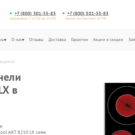
+7 (800) 301-55-83
+7 (800) 301-55-83
Ежедневно, с 10:00 до 20:00
Звонок бесплатный по РФ
ны
О нас
Отзывы
Доставка
Гарантии
Акции и скидки
Зая
вещенске
нели
LX в
е
ool AKT 8210 LX сами