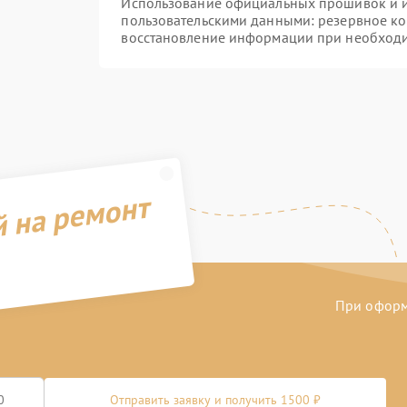
Использование официальных прошивок и ин
пользовательскими данными: резервное к
восстановление информации при необход
й на ремонт
При оформл
Отправить заявку и получить 1500 ₽