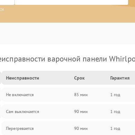
сти
еисправности варочной панели Whirlpo
Неисправности
Срок
Гарантия
Не включается
85 мин
1 год
Сам выключается
90 мин
1 год
Перегревается
90 мин
1 год