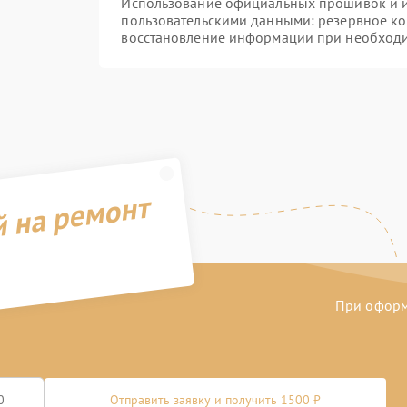
Использование официальных прошивок и ин
пользовательскими данными: резервное к
восстановление информации при необход
й на ремонт
При оформл
Отправить заявку и получить 1500 ₽