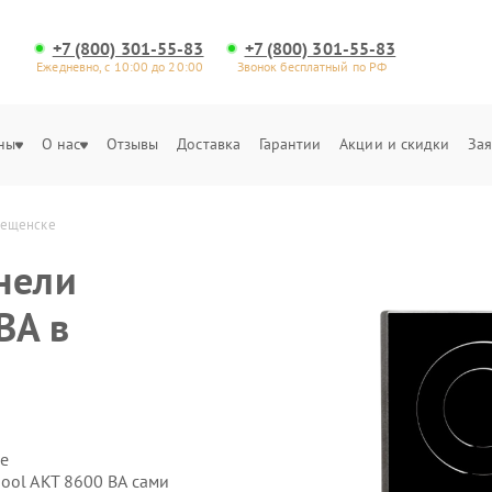
+7 (800) 301-55-83
+7 (800) 301-55-83
Ежедневно, с 10:00 до 20:00
Звонок бесплатный по РФ
ны
О нас
Отзывы
Доставка
Гарантии
Акции и скидки
Зая
овещенске
нели
BA в
е
ool AKT 8600 BA сами