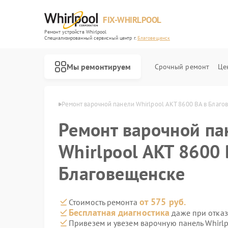
FIX-WHIRLPOOL
Ремонт устройств Whirlpool
Специализированный cервисный центр г.
Благовещенск
Мы ремонтируем
Срочный ремонт
Це
ool в Благовещенске
Ремонт варочной панели Whirlpool AKT 8600 BA в Благ
Ремонт варочной па
Whirlpool AKT 8600 
Благовещенске
Ремонт стиральных машин Whirlpool
Ремонт микроволновых печей Whirlpool
Ремонт холодильников Whirlpool
Ремонт посудомоечных машин Whirlpool
Ремонт кухонных плит Whirlpool
от 575 руб.
Стоимость ремонта
Бесплатная диагностика
даже при отказ
Привезем и увезем варочную панель Whirlp