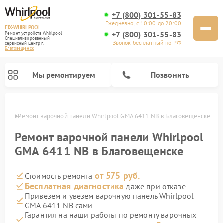
+7 (800) 301-55-83
Ежедневно, с 10:00 до 20:00
FIX-WHIRLPOOL
+7 (800) 301-55-83
Ремонт устройств Whirlpool
Специализированный
Звонок бесплатный по РФ
cервисный центр г.
Благовещенск
Мы ремонтируем
Позвонить
енске
Ремонт варочной панели Whirlpool GMA 6411 NB в Благовещенске
Ремонт варочной панели Whirlpool
GMA 6411 NB в Благовещенске
от 575 руб.
Стоимость ремонта
Ремонт стиральных машин Whirlpool
Ремонт холодильников Whirlpool
Ремонт кухонных плит Whirlpool
Ремонт микроволновых печей Whirlpool
Ремонт посудомоечных машин Whirlpool
Бесплатная диагностика
даже при отказе
Привезем и увезем варочную панель Whirlpool
GMA 6411 NB сами
Гарантия на наши работы по ремонту варочных