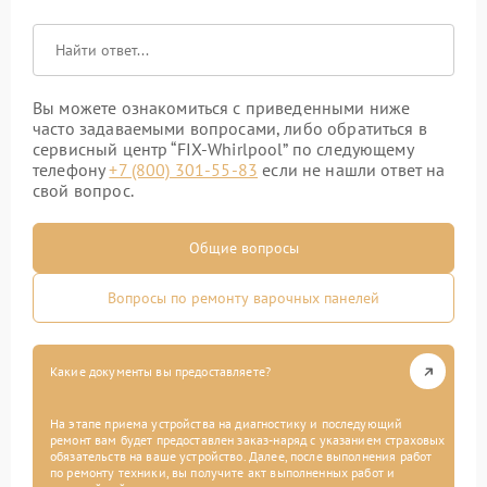
Вы можете ознакомиться с приведенными ниже
часто задаваемыми вопросами, либо обратиться в
сервисный центр “FIX-Whirlpool” по следующему
телефону
+7 (800) 301-55-83
если не нашли ответ на
свой вопрос.
Общие вопросы
Вопросы по ремонту варочных панелей
Какие документы вы предоставляете?
На этапе приема устройства на диагностику и последующий
ремонт вам будет предоставлен заказ-наряд с указанием страховых
обязательств на ваше устройство. Далее, после выполнения работ
по ремонту техники, вы получите акт выполненных работ и