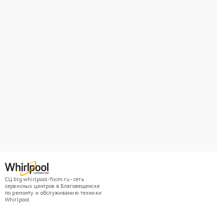
СЦ blg.whirlpool-fixim.ru - сеть
сервисных центров в Благовещенске
по ремонту и обслуживанию техники
Whirlpool