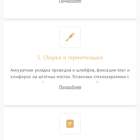
Подробнее
дорожек. Очистка контактов и замена поврежденной
проводки.
5. Сборка и герметизация
Аккуратная укладка проводов и шлейфов, фиксация плат и
конфорок на штатных местах. Установка стеклокерамики с
проверкой равномерности зазоров. Нанесение
Подробнее
термостойкого герметика или укладка уплотнительной
ленты по контуру.