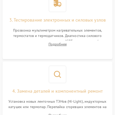
3. Тестирование электронных и силовых узлов
Прозвонка мультиметром нагревательных элементов,
термостатов и термодатчиков. Диагностика силового
модуля, реле, диодных мостов и IGBT-транзисторов (для
Подробнее
индукции). Проверка кранов и газ-контроля (для газовых
панелей).
4. Замена деталей и компонентный ремонт
Установка новых ленточных ТЭНов (Hi-Light), индукторных
катушек или термопар. Перепайка сгоревших элементов на
плате управления, восстановление токопроводящих