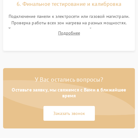
6. Финальное тестирование и калибровка
Подключение панели к электросети или газовой магистрали.
Проверка работы всех зон нагрева на разных мощностях.
Тестирование сенсорного управления, таймера, индикаторов
Подробнее
остаточного тепла и систем защиты от перегрева.
У Вас остались вопросы?
Оставьте заявку, мы свяжемся с Вами в ближайшее
время
Заказать звонок