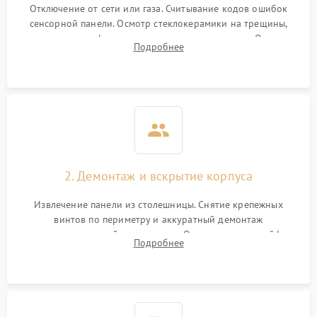
Отключение от сети или газа. Считывание кодов ошибок
сенсорной панели. Осмотр стеклокерамики на трещины,
проверка конфорок на равномерность нагрева. Опрос
Подробнее
клиента о симптомах (не включается, не видит посуду,
щелкает).
2. Демонтаж и вскрытие корпуса
Извлечение панели из столешницы. Снятие крепежных
винтов по периметру и аккуратный демонтаж
стеклокерамической поверхности. Отсоединение шлейфов
Подробнее
сенсорного блока для доступа к силовым платам, катушкам
или ТЭНам.