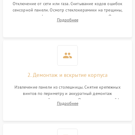
Отключение от сети или газа. Считывание кодов ошибок
сенсорной панели. Осмотр стеклокерамики на трещины,
проверка конфорок на равномерность нагрева. Опрос
Подробнее
клиента о симптомах (не включается, не видит посуду,
щелкает).
2. Демонтаж и вскрытие корпуса
Извлечение панели из столешницы. Снятие крепежных
винтов по периметру и аккуратный демонтаж
стеклокерамической поверхности. Отсоединение шлейфов
Подробнее
сенсорного блока для доступа к силовым платам, катушкам
или ТЭНам.