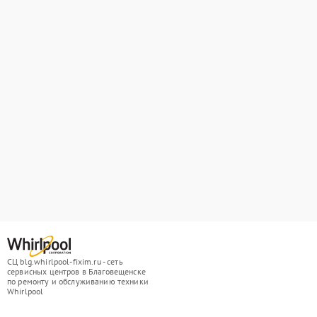
СЦ blg.whirlpool-fixim.ru - сеть
сервисных центров в Благовещенске
по ремонту и обслуживанию техники
Whirlpool