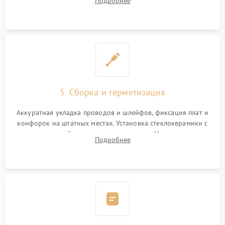
Подробнее
дорожек. Очистка контактов и замена поврежденной
проводки.
5. Сборка и герметизация
Аккуратная укладка проводов и шлейфов, фиксация плат и
конфорок на штатных местах. Установка стеклокерамики с
проверкой равномерности зазоров. Нанесение
Подробнее
термостойкого герметика или укладка уплотнительной
ленты по контуру.