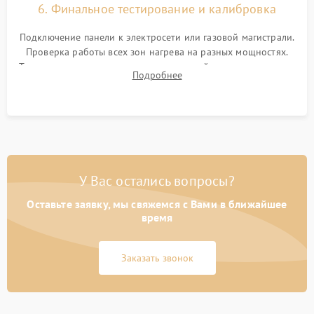
6. Финальное тестирование и калибровка
Подключение панели к электросети или газовой магистрали.
Проверка работы всех зон нагрева на разных мощностях.
Тестирование сенсорного управления, таймера, индикаторов
Подробнее
остаточного тепла и систем защиты от перегрева.
У Вас остались вопросы?
Оставьте заявку, мы свяжемся с Вами в ближайшее
время
Заказать звонок