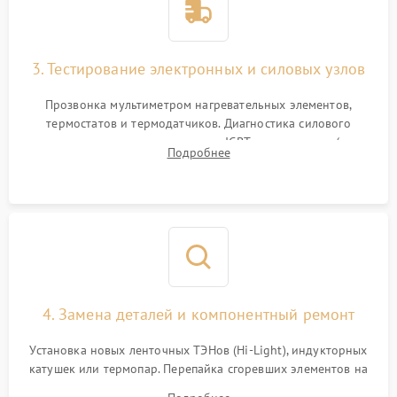
3. Тестирование электронных и силовых узлов
Прозвонка мультиметром нагревательных элементов,
термостатов и термодатчиков. Диагностика силового
модуля, реле, диодных мостов и IGBT-транзисторов (для
Подробнее
индукции). Проверка кранов и газ-контроля (для газовых
панелей).
4. Замена деталей и компонентный ремонт
Установка новых ленточных ТЭНов (Hi-Light), индукторных
катушек или термопар. Перепайка сгоревших элементов на
плате управления, восстановление токопроводящих