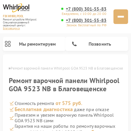
+7 (800) 301-55-83
Ежедневно, с 10:00 до 20:00
FIX-WHIRLPOOL
+7 (800) 301-55-83
Ремонт устройств Whirlpool
Специализированный
Звонок бесплатный по РФ
cервисный центр г.
Благовещенск
Мы ремонтируем
Позвонить
енске
Ремонт варочной панели Whirlpool GOA 9523 NB в Благовещенске
Ремонт варочной панели Whirlpool
GOA 9523 NB в Благовещенске
от 575 руб.
Стоимость ремонта
Ремонт стиральных машин Whirlpool
Ремонт холодильников Whirlpool
Ремонт кухонных плит Whirlpool
Ремонт микроволновых печей Whirlpool
Ремонт посудомоечных машин Whirlpool
Бесплатная диагностика
даже при отказе
Привезем и увезем варочную панель Whirlpool
GOA 9523 NB сами
Гарантия на наши работы по ремонту варочных