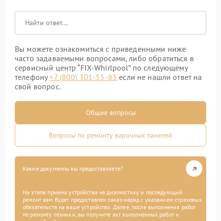
Вы можете ознакомиться с приведенными ниже
часто задаваемыми вопросами, либо обратиться в
сервисный центр “FIX-Whirlpool” по следующему
телефону
+7 (800) 301-55-83
если не нашли ответ на
свой вопрос.
Общие вопросы
Вопросы по ремонту варочных панелей
Какие документы вы предоставляете?
На этапе приема устройства на диагностику и последующий
ремонт вам будет предоставлен заказ-наряд с указанием страховых
обязательств на ваше устройство. Далее, после выполнения работ
по ремонту техники, вы получите акт выполненных работ и