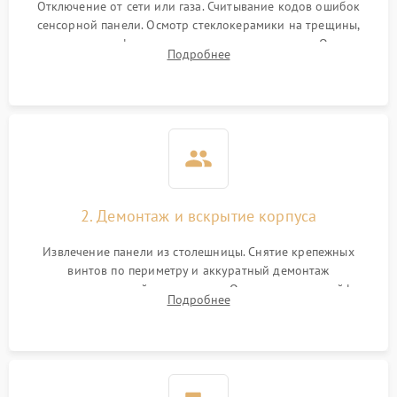
Отключение от сети или газа. Считывание кодов ошибок
сенсорной панели. Осмотр стеклокерамики на трещины,
проверка конфорок на равномерность нагрева. Опрос
Подробнее
клиента о симптомах (не включается, не видит посуду,
щелкает).
2. Демонтаж и вскрытие корпуса
Извлечение панели из столешницы. Снятие крепежных
винтов по периметру и аккуратный демонтаж
стеклокерамической поверхности. Отсоединение шлейфов
Подробнее
сенсорного блока для доступа к силовым платам, катушкам
или ТЭНам.