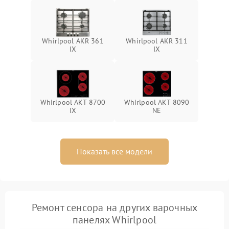
Whirlpool AKR 361
Whirlpool AKR 311
IX
IX
Whirlpool AKT 8700
Whirlpool AKT 8090
IX
NE
Показать все модели
Ремонт сенсора на других варочных
панелях Whirlpool