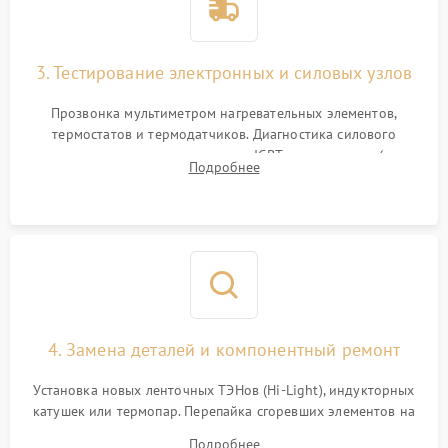
3. Тестирование электронных и силовых узлов
Прозвонка мультиметром нагревательных элементов,
термостатов и термодатчиков. Диагностика силового
модуля, реле, диодных мостов и IGBT-транзисторов (для
Подробнее
индукции). Проверка кранов и газ-контроля (для газовых
панелей).
4. Замена деталей и компонентный ремонт
Установка новых ленточных ТЭНов (Hi-Light), индукторных
катушек или термопар. Перепайка сгоревших элементов на
плате управления, восстановление токопроводящих
Подробнее