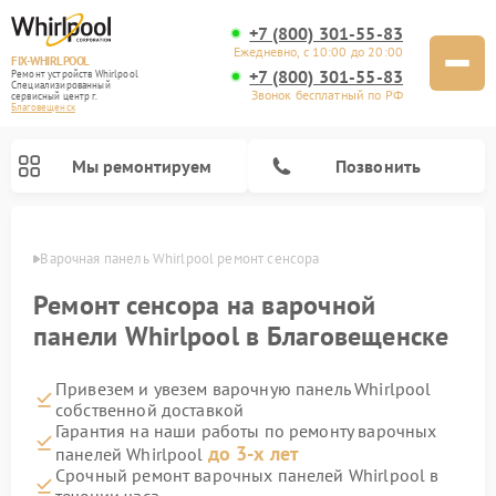
+7 (800) 301-55-83
Ежедневно, с 10:00 до 20:00
FIX-WHIRLPOOL
+7 (800) 301-55-83
Ремонт устройств Whirlpool
Специализированный
Звонок бесплатный по РФ
cервисный центр г.
Благовещенск
Мы ремонтируем
Позвонить
енске
Варочная панель Whirlpool ремонт сенсора
Ремонт сенсора на варочной
панели Whirlpool в Благовещенске
Привезем и увезем варочную панель Whirlpool
Ремонт стиральных машин Whirlpool
Ремонт холодильников Whirlpool
Ремонт кухонных плит Whirlpool
Ремонт микроволновых печей Whirlpool
Ремонт посудомоечных машин Whirlpool
собственной доставкой
Гарантия на наши работы по ремонту варочных
до 3-х лет
панелей Whirlpool
Срочный ремонт варочных панелей Whirlpool в