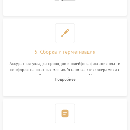
дорожек. Очистка контактов и замена поврежденной
проводки.
5. Сборка и герметизация
Аккуратная укладка проводов и шлейфов, фиксация плат и
конфорок на штатных местах. Установка стеклокерамики с
проверкой равномерности зазоров. Нанесение
Подробнее
термостойкого герметика или укладка уплотнительной
ленты по контуру.